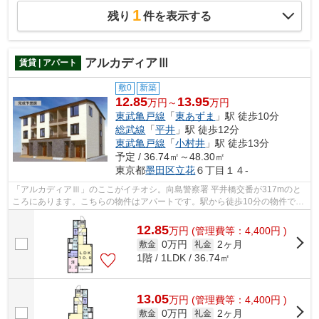
1
残り
件を表示する
アルカディアⅢ
賃貸 | アパート
敷0
新築
12.85
13.95
万円～
万円
東武亀戸線
「
東あずま
」駅 徒歩10分
総武線
「
平井
」駅 徒歩12分
東武亀戸線
「
小村井
」駅 徒歩13分
予定 / 36.74㎡～48.30㎡
東京都
墨田区
立花
６丁目１４-
「アルカディアⅢ」のここがイチオシ。向島警察署 平井橋交番が317mのと
ころにあります。こちらの物件はアパートです。駅から徒歩10分の物件で、
アクセス良好です。賃貸情報のことなら...
12.85
万
円
(管理費等：4,400円 )
0万円
2ヶ月
敷金
礼金
1階 / 1LDK / 36.74㎡
13.05
万
円
(管理費等：4,400円 )
0万円
2ヶ月
敷金
礼金