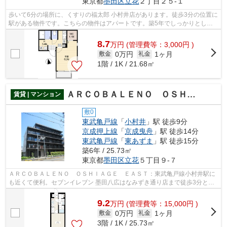
東京都
墨田区
立花
２丁目２５-１
歩いて6分の場所に、くすりの福太郎 小村井店があります。徒歩3分の位置に
駅がある物件です。こちらの物件はアパートです。築5年でしっかりとした
作りが特徴の物件です。数ある不動産...
8.7
万
円
(管理費等：3,000円 )
0万円
1ヶ月
敷金
礼金
1階 / 1K / 21.68㎡
ＡＲＣＯＢＡＬＥＮＯ ＯＳＨＩＡＧＥ ＥＡＳＴ
賃貸 | マンション
敷0
東武亀戸線
「
小村井
」駅 徒歩9分
京成押上線
「
京成曳舟
」駅 徒歩14分
東武亀戸線
「
東あずま
」駅 徒歩15分
築6年 / 25.73㎡
東京都
墨田区
立花
５丁目９-７
ＡＲＣＯＢＡＬＥＮＯ ＯＳＨＩＡＧＥ ＥＡＳＴ：東武亀戸線小村井駅に
も近くて便利。セブンイレブン 墨田八広はなみずき通り店まで徒歩3分と近
場にコンビニがあるのもポイント。エ...
9.2
万
円
(管理費等：15,000円 )
0万円
1ヶ月
敷金
礼金
3階 / 1K / 25.73㎡