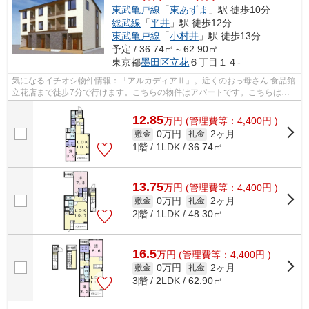
東武亀戸線
「
東あずま
」駅 徒歩10分
総武線
「
平井
」駅 徒歩12分
東武亀戸線
「
小村井
」駅 徒歩13分
予定 / 36.74㎡～62.90㎡
東京都
墨田区
立花
６丁目１４-
気になるイチオシ物件情報：「アルカディアⅡ」。近くのおっ母さん 食品館
立花店まで徒歩7分で行けます。こちらの物件はアパートです。こちらは初
期費用をカードでお支払いいただける...
12.85
万
円
(管理費等：4,400円 )
0万円
2ヶ月
敷金
礼金
1階 / 1LDK / 36.74㎡
13.75
万
円
(管理費等：4,400円 )
0万円
2ヶ月
敷金
礼金
2階 / 1LDK / 48.30㎡
16.5
万
円
(管理費等：4,400円 )
0万円
2ヶ月
敷金
礼金
3階 / 2LDK / 62.90㎡