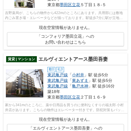
東京都
墨田区
立花
５丁目１８-５
吉野薬局が、こちらの物件から422mのところにあります。共用部には敷地
内ごみ置き場・エレベータなどが揃っております。駅徒歩7分に駅が立地す
る物件なので、電車を多く利用する方にと...
現在空室情報がありません。
「コンフォリア墨田立花」への
お問い合わせはこちら
エルヴィエントアース墨田吾妻
賃貸 | マンション
敷0
礼0
東武亀戸線
「
小村井
」駅 徒歩5分
東武亀戸線
「
東あずま
」駅 徒歩5分
東武亀戸線
「
亀戸水神
」駅 徒歩16分
築18年
東京都
墨田区
立花
２丁目１６-９
家から341mのところに、薬や日用品を買うのに便利なくすりの福太郎 小村
井店があります。こちらの物件はエレベーター付きです。防犯対策もバッチ
リなマンションタイプの物件です。この...
現在空室情報がありません。
「エルヴィエントアース墨田吾妻」への