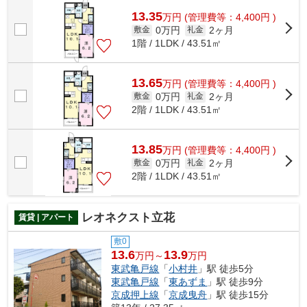
ドで初期費用がお支払いいただけるので...
13.35
万
円
(管理費等：4,400円 )
0万円
2ヶ月
敷金
礼金
1階 / 1LDK / 43.51㎡
13.65
万
円
(管理費等：4,400円 )
0万円
2ヶ月
敷金
礼金
2階 / 1LDK / 43.51㎡
13.85
万
円
(管理費等：4,400円 )
0万円
2ヶ月
敷金
礼金
2階 / 1LDK / 43.51㎡
レオネクスト立花
賃貸 | アパート
敷0
13.6
13.9
万円～
万円
東武亀戸線
「
小村井
」駅 徒歩5分
東武亀戸線
「
東あずま
」駅 徒歩9分
京成押上線
「
京成曳舟
」駅 徒歩15分