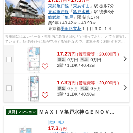
17.2
17.3
万円～
万円
東武亀戸線
「
東あずま
」駅 徒歩7分
東武亀戸線
「
亀戸水神
」駅 徒歩8分
総武線
「
亀戸
」駅 徒歩17分
築9年 / 40.42㎡～40.90㎡
東京都
墨田区
立花
１丁目３０-１４
共用部にはエレベータ・敷地内ごみ置き場などが揃っており、とても充実し
ています。駅徒歩7分に駅が立地する物件なので、電車を多く利用する方に
とって便利です。こちらの物件はマンシ...
17.2
万
円
(管理費等：20,000円 )
0万円
0万円
敷金
礼金
2階 / 1LDK / 40.42㎡
17.3
万
円
(管理費等：20,000円 )
0ヶ月
0ヶ月
敷金
礼金
3階 / 1LDK / 40.90㎡
ＭＡＸＩＶ亀戸水神ＧＥＮＯＶＩＡ ｓｋｙ ｇａｒｄｅｎ
賃貸 | マンション
敷0
礼0
17.3
万円