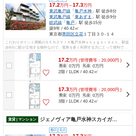
17.2
17.3
万円～
万円
東武亀戸線
「
亀戸水神
」駅 徒歩8分
東武亀戸線
「
東あずま
」駅 徒歩9分
総武線
「
亀戸
」駅 徒歩15分
築9年 / 40.42㎡
東京都
墨田区
立花
１丁目３０-１４
こだわりポイント満載のＧＥＮＯＶＩＡ亀戸水神ｓｋｙｇａｒｄｅｎ。駅徒
歩8分に駅が立地する物件なので、電車を多く利用する方にとって便利で
す。築9年のマンション。こちらはマンシ...
17.2
万
円
(管理費等：20,000円 )
0万円
0万円
敷金
礼金
2階 / 1LDK / 40.42㎡
17.3
万
円
(管理費等：20,000円 )
0万円
0万円
敷金
礼金
3階 / 1LDK / 40.42㎡
ジェノヴィア亀戸水神スカイガーデン
賃貸 | マンション
敷0
礼0