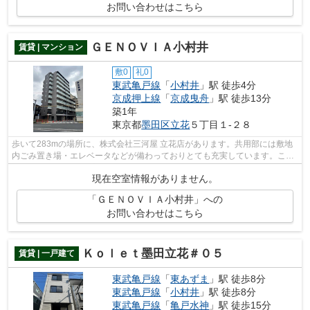
お問い合わせはこちら
ＧＥＮＯＶＩＡ小村井
賃貸 | マンション
敷0
礼0
東武亀戸線
「
小村井
」駅 徒歩4分
京成押上線
「
京成曳舟
」駅 徒歩13分
築1年
東京都
墨田区
立花
５丁目１-２８
歩いて283mの場所に、株式会社三河屋 立花店があります。共用部には敷地
内ごみ置き場・エレベータなどが備わっておりとても充実しています。こち
らはマンションタイプになります。10階...
現在空室情報がありません。
「ＧＥＮＯＶＩＡ小村井」への
お問い合わせはこちら
Ｋｏｌｅｔ墨田立花＃０５
賃貸 | 一戸建て
東武亀戸線
「
東あずま
」駅 徒歩8分
東武亀戸線
「
小村井
」駅 徒歩8分
東武亀戸線
「
亀戸水神
」駅 徒歩15分