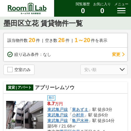
閲覧履歴
お気に入り
メニュー
0
0
墨田区立花 賃貸物件一覧
20
26
1～20
該当物件数
件
空き数
件
件を表示
変更
絞り込み条件：
なし
空室のみ
アプリーレムソウ
賃貸 | アパート
敷0
8.7
万円
東武亀戸線
「
東あずま
」駅 徒歩3分
東武亀戸線
「
小村井
」駅 徒歩6分
東武亀戸線
「
亀戸水神
」駅 徒歩14分
築5年 / 21.68㎡