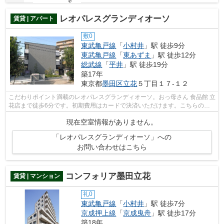
レオパレスグランディオーソ
賃貸 | アパート
敷0
東武亀戸線
「
小村井
」駅 徒歩9分
東武亀戸線
「
東あずま
」駅 徒歩12分
総武線
「
平井
」駅 徒歩19分
築17年
東京都
墨田区
立花
５丁目１７-１２
こだわりポイント満載のレオパレスグランディオーソ。おっ母さん 食品館 立
花店まで徒歩6分です。初期費用はカードで決済いただけます。こちらの物
件はアパートです。実際に物件をご覧...
現在空室情報がありません。
「レオパレスグランディオーソ」への
お問い合わせはこちら
コンフォリア墨田立花
賃貸 | マンション
礼0
東武亀戸線
「
小村井
」駅 徒歩7分
京成押上線
「
京成曳舟
」駅 徒歩17分
築18年