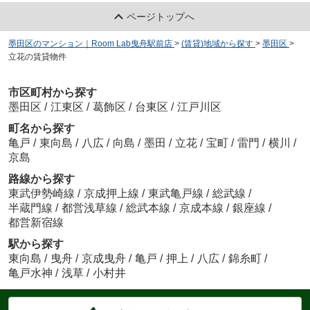
ページトップへ
墨田区のマンション｜Room Lab曳舟駅前店
>
(賃貸)地域から探す
>
墨田区
>
立花の賃貸物件
市区町村から探す
墨田区
/
江東区
/
葛飾区
/
台東区
/
江戸川区
町名から探す
亀戸
/
東向島
/
八広
/
向島
/
墨田
/
立花
/
宝町
/
雷門
/
横川
/
京島
路線から探す
東武伊勢崎線
/
京成押上線
/
東武亀戸線
/
総武線
/
半蔵門線
/
都営浅草線
/
総武本線
/
京成本線
/
銀座線
/
都営新宿線
駅から探す
東向島
/
曳舟
/
京成曳舟
/
亀戸
/
押上
/
八広
/
錦糸町
/
亀戸水神
/
浅草
/
小村井