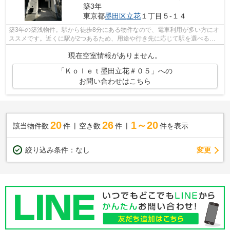
築3年
東京都
墨田区
立花
１丁目５-１４
築3年の築浅物件。駅から徒歩8分にある物件なので、電車利用が多い方にオ
ススメです。近くに駅が2つあるため、用途や行き先に応じて駅を選べる物
件です。こちらは一戸建ての物件です。...
現在空室情報がありません。
「Ｋｏｌｅｔ墨田立花＃０５」への
お問い合わせはこちら
20
26
1～20
該当物件数
件
空き数
件
件を表示
変更
絞り込み条件：
なし