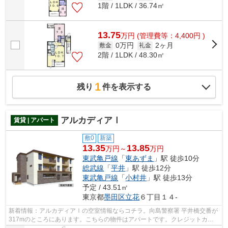
1階 / 1LDK / 36.74㎡
13.75
万
円
(管理費等：4,400円 )
0万円
2ヶ月
敷金
礼金
2階 / 1LDK / 48.30㎡
1
残り
件を表示する
アルカディアⅠ
賃貸 | アパート
敷0
新築
13.35
13.85
万円～
万円
東武亀戸線
「
東あずま
」駅 徒歩10分
総武線
「
平井
」駅 徒歩12分
東武亀戸線
「
小村井
」駅 徒歩13分
予定 / 43.51㎡
東京都
墨田区
立花
６丁目１４-
新着情報：アルカディアⅠの空室情報ならコチラ。向島警察署 平井橋交番が
317mのところにあります。こちらの物件はアパートです。クレジットカー