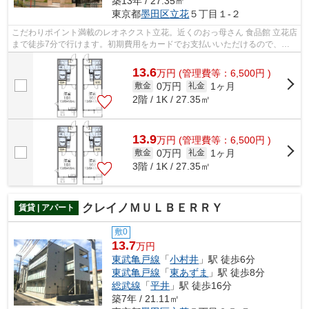
築13年 / 27.35㎡
東京都
墨田区
立花
５丁目１-２
こだわりポイント満載のレオネクスト立花。近くのおっ母さん 食品館 立花店
まで徒歩7分で行けます。初期費用をカードでお支払いいただけるので、カ
ードで決済したい方にもおすすめです...
13.6
万
円
(管理費等：6,500円 )
0万円
1ヶ月
敷金
礼金
2階 / 1K / 27.35㎡
13.9
万
円
(管理費等：6,500円 )
0万円
1ヶ月
敷金
礼金
3階 / 1K / 27.35㎡
クレイノＭＵＬＢＥＲＲＹ
賃貸 | アパート
敷0
13.7
万円
東武亀戸線
「
小村井
」駅 徒歩6分
東武亀戸線
「
東あずま
」駅 徒歩8分
総武線
「
平井
」駅 徒歩16分
築7年 / 21.11㎡