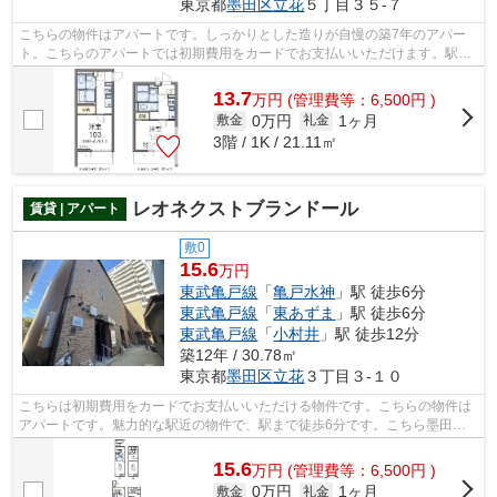
東京都
墨田区
立花
５丁目３５-７
こちらの物件はアパートです。しっかりとした造りが自慢の築7年のアパー
ト。こちらのアパートでは初期費用をカードでお支払いいただけます。駅か
ら徒歩6分の物件なら、駅前のお買い物...
13.7
万
円
(管理費等：6,500円 )
0万円
1ヶ月
敷金
礼金
3階 / 1K / 21.11㎡
レオネクストブランドール
賃貸 | アパート
敷0
15.6
万円
東武亀戸線
「
亀戸水神
」駅 徒歩6分
東武亀戸線
「
東あずま
」駅 徒歩6分
東武亀戸線
「
小村井
」駅 徒歩12分
築12年 / 30.78㎡
東京都
墨田区
立花
３丁目３-１０
こちらは初期費用をカードでお支払いいただける物件です。こちらの物件は
アパートです。魅力的な駅近の物件で、駅まで徒歩6分です。こちら墨田区
の物件で気になるものが見つかれば、当...
15.6
万
円
(管理費等：6,500円 )
0万円
1ヶ月
敷金
礼金