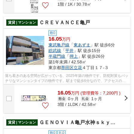
1階 / 1K / 30.78㎡
ＣＲＥＶＡＮＣＥ亀戸
賃貸 | マンション
敷0
16.05
万円
東武亀戸線
「
東あずま
」駅 徒歩6分
総武線
「
平井
」駅 徒歩15分
半蔵門線
「
押上
」駅 徒歩26分
築1年未満 / 42.58㎡
東京都
墨田区
立花
４丁目１７-３
落ち着きのある空間が広がっている、2025年築の物件です。防犯対策もバッ
チリなマンションタイプの物件です。駅まで徒歩6分なので、アクセスの良
い物件です。当社はお客様のご希望に適...
16.05
万
円
(管理費等：7,200円 )
0ヶ月
1ヶ月
敷金
礼金
3階 / 1LDK / 42.58㎡
ＧＥＮＯＶＩＡ亀戸水神ｓｋｙｇａｒｄｅｎ
賃貸 | マンション
敷0
礼0