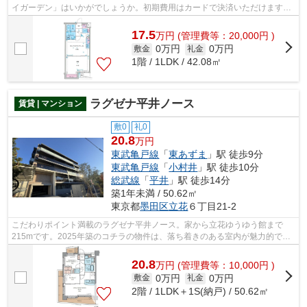
イガーデン」はいかがでしょうか。初期費用はカードで決済いただけます。
こちらの物件はマンションです。築8年...
17.5
万
円
(管理費等：20,000円 )
0万円
0万円
敷金
礼金
1階 / 1LDK / 42.08㎡
ラグゼナ平井ノース
賃貸 | マンション
敷0
礼0
20.8
万円
東武亀戸線
「
東あずま
」駅 徒歩9分
東武亀戸線
「
小村井
」駅 徒歩10分
総武線
「
平井
」駅 徒歩14分
築1年未満 / 50.62㎡
東京都
墨田区
立花
６丁目21-2
こだわりポイント満載のラグゼナ平井ノース。家から立花ゆうゆう館まで
215mです。2025年築のコチラの物件は、落ち着きのある室内が魅力的で
す。エレベーター付き物件です。当社スタッ...
20.8
万
円
(管理費等：10,000円 )
0万円
0万円
敷金
礼金
2階 / 1LDK＋1S(納戸) / 50.62㎡