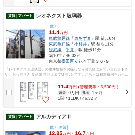
レオネクスト玻璃器
賃貸 | アパート
敷0
11.4
万円
東武亀戸線
「
東あずま
」駅 徒歩6分
東武亀戸線
「
小村井
」駅 徒歩11分
総武線
「
平井
」駅 徒歩11分
築10年 / 46.32㎡
東京都
墨田区
立花
４丁目３６-９
「レオネクスト玻璃器」の物件情報をお探しならお気軽にお問い合わせ下さ
い。おっ母さん 食品館 立花店まで徒歩5分です。こちらは初期費用をカード
でお支払いいただける物件なので、支...
11.4
万
円
(管理費等：6,500円 )
0万円
1ヶ月
敷金
礼金
1階 / 1LDK / 46.32㎡
アルカディアⅡ
賃貸 | アパート
敷0
新築
12.85
16.7
万円～
万円