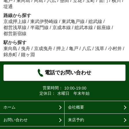
亀戸
/
東向島
/
向島
/
八広
/
墨田
/
立花
/
宝町
/
雷門
/
横川
/
堤通
路線から探す
京成押上線
/
東武伊勢崎線
/
東武亀戸線
/
総武線
/
都営浅草線
/
半蔵門線
/
京成本線
/
総武本線
/
銀座線
/
都営新宿線
駅から探す
東向島
/
曳舟
/
京成曳舟
/
押上
/
亀戸
/
八広
/
浅草
/
小村井
/
錦糸町
/
鐘ヶ淵
電話でお問い合わせ
営業時間：
10:00-19:00
定休日：
水曜日 年末年始
ホーム
会社概要
お問い合わせ
来店予約