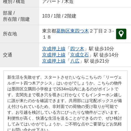
種別 / 構造
アパート / 木造
部屋 /
103 / 1階 / 2階建
所在階 / 階建
東京都
葛飾区
東四つ木
２丁目２３-
所在地
１８
京成押上線
「
四ツ木
」駅 徒歩10分
交通
京成押上線
「
京成立石
」駅 徒歩14分
京成押上線
「
八広
」駅 徒歩21分
新生活を失敗せず、スタートさせたいならこちらの「リーヴェ
ルポート四つ木アクシス」はいかがでしょうか。こちらの物件
は墨田区立隅田小学校まで2534m以内にあるのがポイントで
す。玄関先まで覗き穴を覗きに行かなくてもインターホン越し
に誰が来たのかを確認できます。共用部には宅配ボックスが備
え付けられているため、非対面での荷物の受け取りが可能で
す。お引越を検討している方にぴったりな物件がございます。
利便性が高く、快適な生活を送ることができるので、ぜひ検討
してみてはいかがでしょうか。ご不明な点やご要望などお気軽
にお問い合わせ下さい。