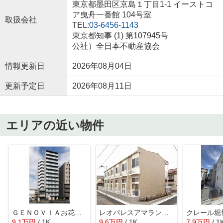
東京都墨田区京島１丁目1-1 イーストコ
ア曳舟一番館 104号室
取扱会社
TEL:
03-6456-1143
東京都知事 (1) 第107945号
公社）全日本不動産協会
情報更新日
2026年08月04日
更新予定日
2026年08月11日
エリアの近い物件
ＧＥＮＯＶＩＡお花茶屋ｓｋｙｇａｒｄｅｎ
レオパレスアマランサス
クレール堀
9.1
万
円
/ 1K
9.6
万
円
/ 1K
7.9
万
円
/ 1