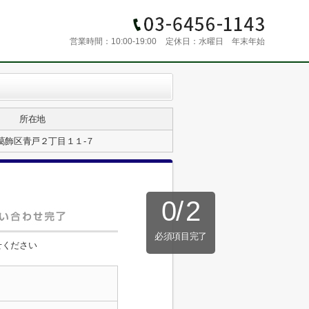
営業時間：
10:00-19:00
定休日：
水曜日 年末年始
所在地
葛飾区青戸２丁目１１-７
0
/
2
必須項目完了
せください