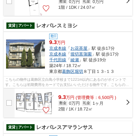
0万円
0万円
敷金
礼金
1階 / 1DK / 24.07㎡
レオパレスミヨシ
賃貸 | アパート
敷0
9.3
万円
京成本線
「
お花茶屋
」駅 徒歩17分
京成本線
「
堀切菖蒲園
」駅 徒歩17分
千代田線
「
綾瀬
」駅 徒歩19分
築24年 / 18.72㎡
東京都
葛飾区
堀切
８丁目１３-１３
こちらの物件は葛飾区立白鳥小学校まで1221m以内にあるのがポイントで
す。こちらは初期費用をカードでお支払いいただける物件です。こちらの物
件はアパートです。賃貸物件のことなら、...
9.3
万
円
(管理費等：6,500円 )
0万円
1ヶ月
敷金
礼金
2階 / 1K / 18.72㎡
レオパレスアマランサス
賃貸 | アパート