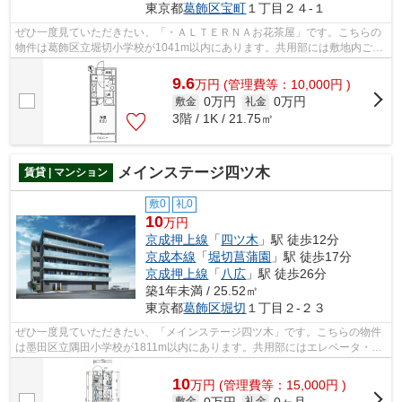
東京都
葛飾区
宝町
１丁目２４-１
ぜひ一度見ていただきたい、「・ＡＬＴＥＲＮＡお花茶屋」です。こちらの
物件は葛飾区立堀切小学校が1041m以内にあります。共用部には敷地内ごみ
置き場・エレベータ2基など様々な設備...
9.6
万
円
(管理費等：10,000円 )
0万円
0万円
敷金
礼金
3階 / 1K / 21.75㎡
メインステージ四ツ木
賃貸 | マンション
敷0
礼0
10
万円
京成押上線
「
四ツ木
」駅 徒歩12分
京成本線
「
堀切菖蒲園
」駅 徒歩17分
京成押上線
「
八広
」駅 徒歩26分
築1年未満 / 25.52㎡
東京都
葛飾区
堀切
１丁目２-２３
ぜひ一度見ていただきたい、「メインステージ四ツ木」です。こちらの物件
は墨田区立隅田小学校が1811m以内にあります。共用部にはエレベータ・敷
地内ごみ置き場など様々な設備やサービ...
10
万
円
(管理費等：15,000円 )
0万円
0ヶ月
敷金
礼金