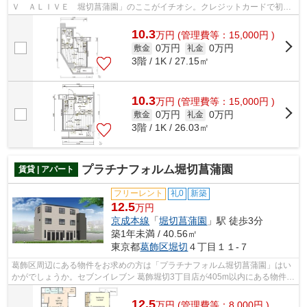
Ｖ ＡＬＩＶＥ 堀切菖蒲園」のここがイチオシ。クレジットカードで初期
費用がお支払いいただけるので、決済...
10.3
万
円
(管理費等：15,000円 )
0万円
0万円
敷金
礼金
3階 / 1K / 27.15㎡
10.3
万
円
(管理費等：15,000円 )
0万円
0万円
敷金
礼金
3階 / 1K / 26.03㎡
プラチナフォルム堀切菖蒲園
賃貸 | アパート
フリーレント
礼0
新築
12.5
万円
京成本線
「
堀切菖蒲園
」駅 徒歩3分
築1年未満 / 40.56㎡
東京都
葛飾区
堀切
４丁目１１-７
葛飾区周辺にある物件をお求めの方は「プラチナフォルム堀切菖蒲園」はい
かがでしょうか。セブンイレブン 葛飾堀切3丁目店が405m以内にある物件で
す。初期費用をカードでお支払いいた...
12.5
万
円
(管理費等：8,000円 )