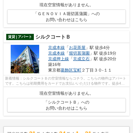
場・エレベータなどが揃っております。...
現在空室情報がありません。
「ＧＥＮＯＶＩＡ堀切菖蒲園」への
お問い合わせはこちら
シルクコートＢ
賃貸 | アパート
京成本線
「
お花茶屋
」駅 徒歩4分
京成本線
「
堀切菖蒲園
」駅 徒歩19分
京成押上線
「
京成立石
」駅 徒歩20分
築16年
東京都
葛飾区
宝町
２丁目３０-１１
新着情報：シルクコートＢの空室情報ならコチラ。こちらの物件はアパート
です。こちらは初期費用をカードでお支払いいただける物件です。徒歩4分
で駅にアクセス可能な、魅力的な駅近物...
現在空室情報がありません。
「シルクコートＢ」への
お問い合わせはこちら