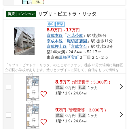
リブリ・ピエトラ・リッタ
賃貸 | マンション
敷0
新築
8.9
17
万円～
万円
京成本線
「
お花茶屋
」駅 徒歩6分
京成本線
「
堀切菖蒲園
」駅 徒歩11分
京成押上線
「
京成立石
」駅 徒歩23分
築1年未満 / 24.84㎡～52.17㎡
東京都
葛飾区
宝町
２丁目２１-２５
「リブリ・ピエトラ・リッタ」のここがイチオシ。徒歩12分の場所に葛飾区
立堀切小学校があります。造りとデザインに関して、自信をもって情報を提
供できるマンションです。幅広い層に...
8.9
万
円
(管理費等：3,000円 )
0万円
1ヶ月
敷金
礼金
1階 / 1K / 24.84㎡
9
万
円
(管理費等：3,000円 )
0万円
1ヶ月
敷金
礼金
1階 / 1K / 24.84㎡