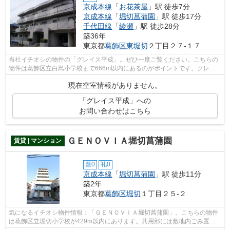
京成本線
「
お花茶屋
」駅 徒歩7分
京成本線
「
堀切菖蒲園
」駅 徒歩17分
千代田線
「
綾瀬
」駅 徒歩28分
築36年
東京都
葛飾区
東堀切
２丁目２７-１７
当社イチオシの物件の「グレイス平成」。ぜひ一度ご覧ください。こちらの
物件は葛飾区立白鳥小学校まで666m以内にあるのがポイントです。クレジ
ットカードで初期費用がお支払いいただ...
現在空室情報がありません。
「グレイス平成」への
お問い合わせはこちら
ＧＥＮＯＶＩＡ堀切菖蒲園
賃貸 | マンション
敷0
礼0
京成本線
「
堀切菖蒲園
」駅 徒歩11分
築2年
東京都
葛飾区
堀切
１丁目２５-２
気になるイチオシ物件情報：「ＧＥＮＯＶＩＡ堀切菖蒲園」。こちらの物件
は葛飾区立堀切小学校が429m以内にあります。共用部には敷地内ごみ置き