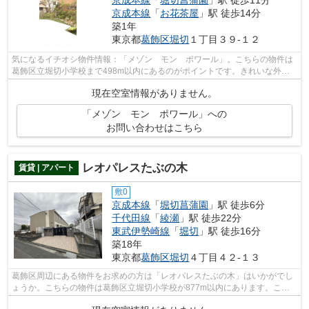
京成本線
「
堀切菖蒲園
」駅 徒歩11分
京成本線
「
お花茶屋
」駅 徒歩14分
築1年
東京都
葛飾区
堀切
１丁目３９-１２
気になるイチオシ物件情報：「メゾン モン ポワール」。こちらの物件は
葛飾区立堀切小学校まで498m以内にあるのがポイントです。きれいな外
装・内装がポイント。こちらの物件はアパ...
現在空室情報がありません。
「メゾン モン ポワール」への
お問い合わせはこちら
レオパレスたぶの木
賃貸 | アパート
敷0
京成本線
「
堀切菖蒲園
」駅 徒歩6分
千代田線
「
綾瀬
」駅 徒歩22分
東武伊勢崎線
「
堀切
」駅 徒歩16分
築18年
東京都
葛飾区
堀切
４丁目４２-１３
葛飾区周辺にある物件をお求めの方は「レオパレスたぶの木」はいかがでし
ょうか。こちらの物件は葛飾区立堀切小学校が877m以内にあります。こち
らのアパートでは初期費用をカードでお...