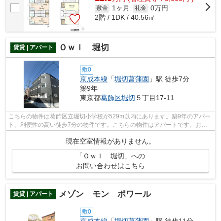
1ヶ月
0万円
敷金
礼金
2階 / 1DK / 40.56㎡
Ｏｗｌ 堀切
賃貸 | アパート
敷0
京成本線
「
堀切菖蒲園
」駅 徒歩7分
築9年
東京都
葛飾区
堀切
５丁目17-11
こちらの物件は葛飾区立堀切小学校が529m以内にあります。築9年のアパー
ト。利便性の高い徒歩7分の物件です。こちらの物件はアパートです。お客
様のご希望の条件をお聞かせ下さい。当...
現在空室情報がありません。
「Ｏｗｌ 堀切」への
お問い合わせはこちら
メゾン モン ポワール
賃貸 | アパート
敷0