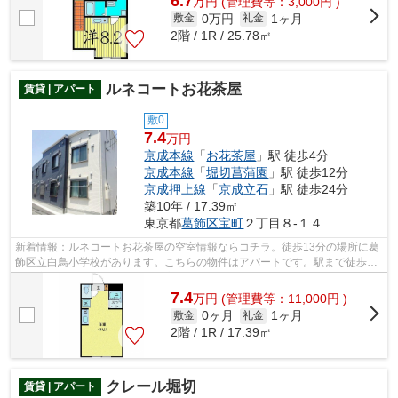
6.7
万
円
(管理費等：3,000円 )
0万円
1ヶ月
敷金
礼金
2階 / 1R / 25.78㎡
ルネコートお花茶屋
賃貸 | アパート
敷0
7.4
万円
京成本線
「
お花茶屋
」駅 徒歩4分
京成本線
「
堀切菖蒲園
」駅 徒歩12分
京成押上線
「
京成立石
」駅 徒歩24分
築10年 / 17.39㎡
東京都
葛飾区
宝町
２丁目８-１４
新着情報：ルネコートお花茶屋の空室情報ならコチラ。徒歩13分の場所に葛
飾区立白鳥小学校があります。こちらの物件はアパートです。駅まで徒歩4
分の立地が魅力的な、利便性の高い物件...
7.4
万
円
(管理費等：11,000円 )
0ヶ月
1ヶ月
敷金
礼金
2階 / 1R / 17.39㎡
クレール堀切
賃貸 | アパート