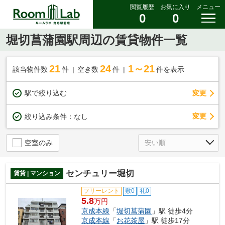
閲覧履歴
お気に入り
メニュー
0
0
堀切菖蒲園駅周辺の賃貸物件一覧
21
24
1～21
該当物件数
件
空き数
件
件を表示
駅で絞り込む
変更
変更
絞り込み条件：
なし
空室のみ
センチュリー堀切
賃貸 | マンション
フリーレント
敷0
礼0
5.8
万円
京成本線
「
堀切菖蒲園
」駅 徒歩4分
京成本線
「
お花茶屋
」駅 徒歩17分