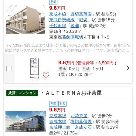
敷0
9.6
万円
京成本線
「
堀切菖蒲園
」駅 徒歩5分
東武伊勢崎線
「
堀切
」駅 徒歩15分
千代田線
「
綾瀬
」駅 徒歩22分
築16年 / 20.28㎡
東京都
葛飾区
堀切
４丁目４７-５
りそな銀行 堀切支店まで徒歩5分と近いのもこの物件の魅力です。徒歩5分で
駅にアクセスできる物件です。こちらの物件はアパートです。お客様のご希
望の物件の条件をお聞かせください。...
9.6
万
円
(管理費等：6,500円 )
0ヶ月
1ヶ月
敷金
礼金
1階 / 1K / 20.28㎡
・ＡＬＴＥＲＮＡお花茶屋
賃貸 | マンション
敷0
礼0
9.6
万円
京成本線
「
お花茶屋
」駅 徒歩7分
京成本線
「
堀切菖蒲園
」駅 徒歩15分
京成押上線
「
京成立石
」駅 徒歩19分
築2年 / 21.75㎡