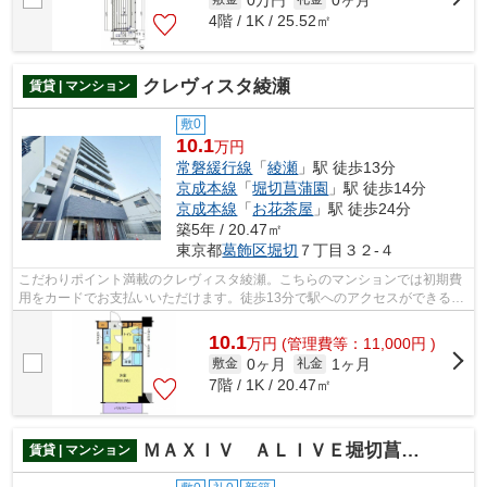
4階 / 1K / 25.52㎡
クレヴィスタ綾瀬
賃貸 | マンション
敷0
10.1
万円
常磐緩行線
「
綾瀬
」駅 徒歩13分
京成本線
「
堀切菖蒲園
」駅 徒歩14分
京成本線
「
お花茶屋
」駅 徒歩24分
築5年 / 20.47㎡
東京都
葛飾区
堀切
７丁目３２-４
こだわりポイント満載のクレヴィスタ綾瀬。こちらのマンションでは初期費
用をカードでお支払いいただけます。徒歩13分で駅へのアクセスができる物
件です。こちらはマンションタイプに...
10.1
万
円
(管理費等：11,000円 )
0ヶ月
1ヶ月
敷金
礼金
7階 / 1K / 20.47㎡
ＭＡＸＩＶ ＡＬＩＶＥ堀切菖蒲園
賃貸 | マンション