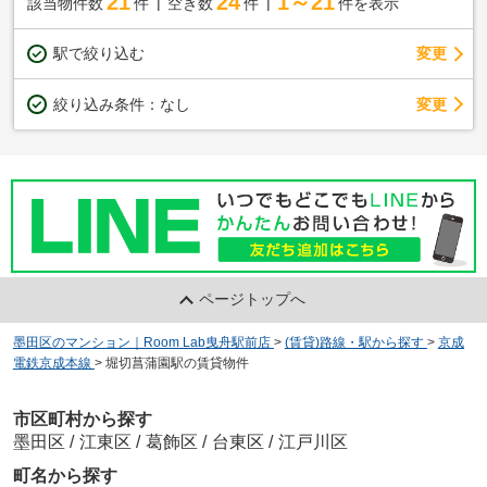
21
24
1～21
該当物件数
件
空き数
件
件を表示
駅で絞り込む
変更
変更
絞り込み条件：
なし
ページトップへ
墨田区のマンション｜Room Lab曳舟駅前店
>
(賃貸)路線・駅から探す
>
京成
電鉄京成本線
>
堀切菖蒲園駅の賃貸物件
市区町村から探す
墨田区
/
江東区
/
葛飾区
/
台東区
/
江戸川区
町名から探す