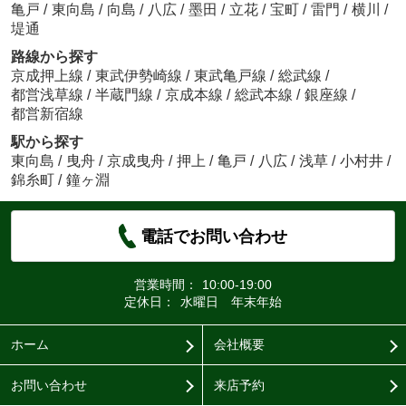
亀戸
/
東向島
/
向島
/
八広
/
墨田
/
立花
/
宝町
/
雷門
/
横川
/
堤通
路線から探す
京成押上線
/
東武伊勢崎線
/
東武亀戸線
/
総武線
/
都営浅草線
/
半蔵門線
/
京成本線
/
総武本線
/
銀座線
/
都営新宿線
駅から探す
東向島
/
曳舟
/
京成曳舟
/
押上
/
亀戸
/
八広
/
浅草
/
小村井
/
錦糸町
/
鐘ヶ淵
電話でお問い合わせ
営業時間：
10:00-19:00
定休日：
水曜日 年末年始
ホーム
会社概要
お問い合わせ
来店予約