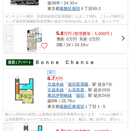
築38年 / 24.33㎡
東京都
葛飾区
堀切
５丁目50-2
センチュリー堀切：京成本線堀切菖蒲園駅にも近くて便利。こちらの物件は
うぃず堀切菖蒲園駅前保育園が徒歩で483m以内にあります。造りとデザイ
ンに関して、自信をもって情報を提供で...
5.8
万
円
(管理費等：5,000円 )
0万円
0万円
敷金
礼金
3階 / 1K / 24.33㎡
Ｂｏｎｎｅ Ｃｈａｎｃｅ
賃貸 | アパート
敷0
6.7
万円
京成本線
「
堀切菖蒲園
」駅 徒歩7分
京成本線
「
お花茶屋
」駅 徒歩10分
東武伊勢崎線
「
堀切
」駅 徒歩24分
築9年 / 25.78㎡
東京都
葛飾区
東堀切
１丁目１-５
家から465mの場所には葛飾区堀切区民事務所があります。こちらの物件で
は初期費用をカードでお支払いいただけます。幅広い層に好評な、駅から徒
歩7分に立地する物件です。築9年の物件...