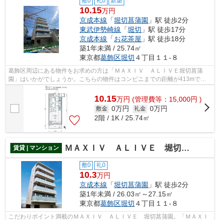
敷0
礼0
新築
10.15
万円
京成本線
「
堀切菖蒲園
」駅 徒歩2分
東武伊勢崎線
「
堀切
」駅 徒歩17分
京成本線
「
お花茶屋
」駅 徒歩18分
築1年未満 / 25.74㎡
東京都
葛飾区
堀切
４丁目１１-８
葛飾区周辺にある物件をお求めの方は「ＭＡＸＩＶ ＡＬＩＶＥ堀切菖蒲
園」はいかがでしょうか。こちらの物件はコンビニまでの距離が413mで
す。共用部には敷地内ごみ置き場・エレベー...
10.15
万
円
(管理費等：15,000円 )
0万円
0万円
敷金
礼金
2階 / 1K / 25.74㎡
ＭＡＸＩＶ ＡＬＩＶＥ 堀切菖蒲園
賃貸 | マンション
敷0
礼0
10.3
万円
京成本線
「
堀切菖蒲園
」駅 徒歩2分
築1年未満 / 26.03㎡～27.15㎡
東京都
葛飾区
堀切
４丁目１１-８
こだわりポイント満載のＭＡＸＩＶ ＡＬＩＶＥ 堀切菖蒲園。「ＭＡＸＩ