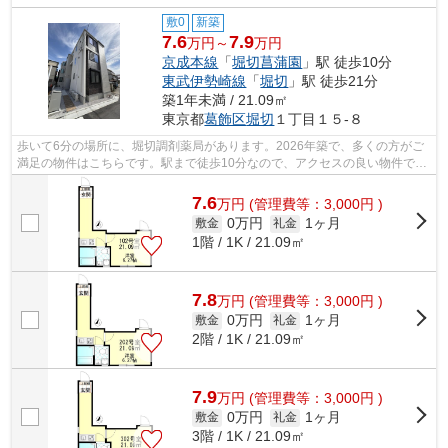
敷0
新築
7.6
7.9
万円～
万円
京成本線
「
堀切菖蒲園
」駅 徒歩10分
東武伊勢崎線
「
堀切
」駅 徒歩21分
築1年未満 / 21.09㎡
東京都
葛飾区
堀切
１丁目１５-８
歩いて6分の場所に、堀切調剤薬局があります。2026年築で、多くの方がご
満足の物件はこちらです。駅まで徒歩10分なので、アクセスの良い物件で
す。クレジットカードで初期費用がお支払...
7.6
万
円
(管理費等：3,000円 )
0万円
1ヶ月
敷金
礼金
1階 / 1K / 21.09㎡
7.8
万
円
(管理費等：3,000円 )
0万円
1ヶ月
敷金
礼金
2階 / 1K / 21.09㎡
7.9
万
円
(管理費等：3,000円 )
0万円
1ヶ月
敷金
礼金
3階 / 1K / 21.09㎡