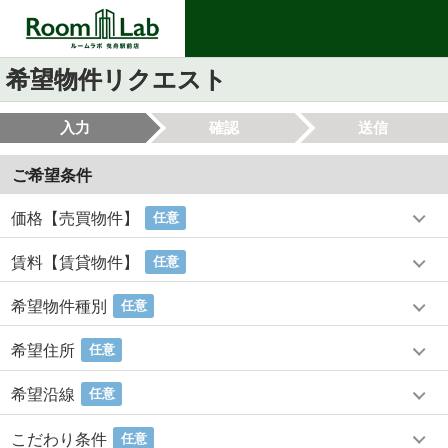
希望物件リクエスト
入力
確認
送信
ご希望条件
価格【売買物件】
任意
賃料【賃貸物件】
任意
希望物件種別
任意
希望住所
任意
希望沿線
任意
こだわり条件
任意