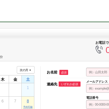
お電話で
1分
お名前
必須
木
金
土
メールアドレス
連絡先
いずれか必須
30
31
1
電話番号
6
7
8