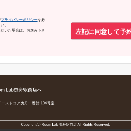
び
プライバシーポリシー
を必
さい。
左記に同意して予
ただいた場合は、お進み下さ
m Lab曳舟駅前店へ
 イーストコア曳舟一番館 104号室
Copyright(c) Room Lab 曳舟駅前店 All Rights Reserved.