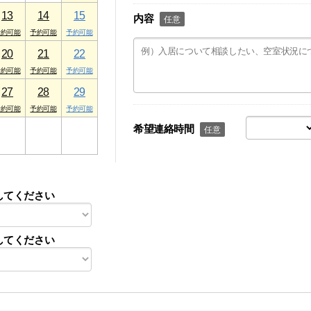
13
14
15
内容
任意
20
21
22
27
28
29
希望連絡時間
3
4
5
任意
してください
してください