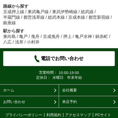
路線から探す
京成押上線
/
東武亀戸線
/
東武伊勢崎線
/
総武線
/
半蔵門線
/
都営浅草線
/
総武本線
/
京成本線
/
都営新宿線
/
銀座線
駅から探す
東向島
/
亀戸
/
曳舟
/
京成曳舟
/
押上
/
亀戸水神
/
錦糸町
/
八広
/
浅草
/
小村井
電話でお問い合わせ
営業時間：
10:00-19:00
定休日：
水曜日 年末年始
ホーム
会社概要
お問い合わせ
来店予約
プライバシーポリシー
利用規約
アクセスマップ
PCサイト