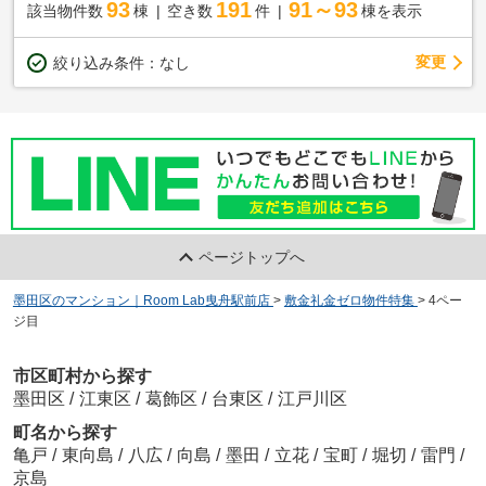
93
191
91～93
該当物件数
棟
空き数
件
棟を表示
変更
絞り込み条件：
なし
ページトップへ
墨田区のマンション｜Room Lab曳舟駅前店
>
敷金礼金ゼロ物件特集
>
4ペー
ジ目
市区町村から探す
墨田区
/
江東区
/
葛飾区
/
台東区
/
江戸川区
町名から探す
亀戸
/
東向島
/
八広
/
向島
/
墨田
/
立花
/
宝町
/
堀切
/
雷門
/
京島