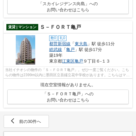
「スカイレジデンス向島」への
お問い合わせはこちら
Ｓ－ＦＯＲＴ亀戸
賃貸 | マンション
敷0
礼0
都営新宿線
「
東大島
」駅 徒歩11分
総武線
「
亀戸
」駅 徒歩17分
築19年
東京都
江東区
亀戸
９丁目６-１３
当社イチオシの物件の「Ｓ－ＦＯＲＴ亀戸」。ぜひ一度ご覧ください。こち
らの物件は2399m以内に墨田区立吾嬬立花中学校があります。こちらはマン
ションタイプになります。こちらの物件...
現在空室情報がありません。
「Ｓ－ＦＯＲＴ亀戸」への
お問い合わせはこちら
前の30件へ