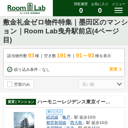
閲覧履歴
お気に入り
メニュー
0
0
敷金礼金ゼロ物件特集｜墨田区のマンシ
ョン｜Room Lab曳舟駅前店(4ページ
目)
93
191
91～93
該当物件数
棟
空き数
件
棟を表示
変更
絞り込み条件：
なし
空室のみ
ハーモニーレジデンス東京イーストガーデン
賃貸 | マンション
敷0
礼0
総武線
「
亀戸
」駅 徒歩10分
都営新宿線
「
西大島
」駅 徒歩10分