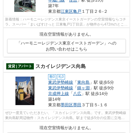
半蔵門線
「
住吉
」駅 徒歩15分
築7年
東京都
江東区
亀戸
１丁目２６-２
新着情報：ハーモニーレジデンス東京イーストガーデンの空室情報ならコチ
ラ。スーパー「まいばすけっと 江東亀戸1丁目店」が物件から472mのところ
にあります。駅から徒歩10分の物件で...
現在空室情報がありません。
「ハーモニーレジデンス東京イーストガーデン」への
お問い合わせはこちら
スカイレジデンス向島
賃貸 | アパート
敷0
礼0
東武伊勢崎線
「
東向島
」駅 徒歩5分
東武伊勢崎線
「
鐘ヶ淵
」駅 徒歩9分
京成押上線
「
八広
」駅 徒歩14分
築14年
東京都
墨田区
墨田
３丁目５-１６
ぜひ一度見ていただきたい、「スカイレジデンス向島」です。東武伊勢崎線
東向島駅周辺物件：スカイレジデンス向島。駅まで徒歩5分の位置に立地す
る、アクセス良好な物件です。こちらの...
現在空室情報がありません。