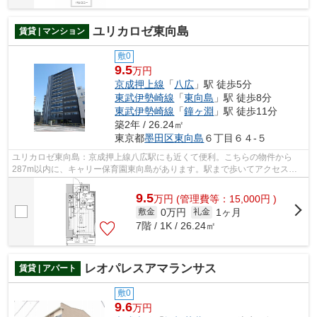
ユリカロゼ東向島
賃貸 | マンション
敷0
9.5
万円
京成押上線
「
八広
」駅 徒歩5分
東武伊勢崎線
「
東向島
」駅 徒歩8分
東武伊勢崎線
「
鐘ヶ淵
」駅 徒歩11分
築2年 / 26.24㎡
東京都
墨田区
東向島
６丁目６４-５
ユリカロゼ東向島：京成押上線八広駅にも近くて便利。こちらの物件から
287m以内に、キャリー保育園東向島があります。駅まで歩いてアクセスで
きる、徒歩5分の距離に立地する物件です。...
9.5
万
円
(管理費等：15,000円 )
0万円
1ヶ月
敷金
礼金
7階 / 1K / 26.24㎡
レオパレスアマランサス
賃貸 | アパート
敷0
9.6
万円