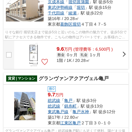
京成本線
「
堀切菖蒲園
」駅 徒歩5分
東武伊勢崎線
「
堀切
」駅 徒歩15分
千代田線
「
綾瀬
」駅 徒歩22分
築16年 / 20.28㎡
東京都
葛飾区
堀切
４丁目４７-５
りそな銀行 堀切支店まで徒歩5分と近いのもこの物件の魅力です。徒歩5分で
駅にアクセスできる物件です。こちらの物件はアパートです。お客様のご希
望の物件の条件をお聞かせください。...
9.6
万
円
(管理費等：6,500円 )
0ヶ月
1ヶ月
敷金
礼金
1階 / 1K / 20.28㎡
グランヴァンアクアヴェル亀戸
賃貸 | マンション
敷0
9.7
万円
総武線
「
亀戸
」駅 徒歩3分
総武線
「
錦糸町
」駅 徒歩13分
東武亀戸線
「
亀戸水神
」駅 徒歩12分
築17年 / 22.80㎡
東京都
江東区
亀戸
２丁目３０-１０
グランヴァンアクアヴェル亀戸：総武線亀戸駅にも近くて便利。陽だまり保