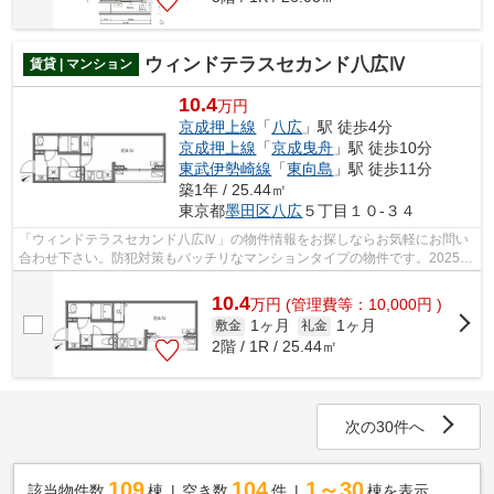
ウィンドテラスセカンド八広Ⅳ
賃貸 | マンション
10.4
万円
京成押上線
「
八広
」駅 徒歩4分
京成押上線
「
京成曳舟
」駅 徒歩10分
東武伊勢崎線
「
東向島
」駅 徒歩11分
築1年 / 25.44㎡
東京都
墨田区
八広
５丁目１０-３４
「ウィンドテラスセカンド八広Ⅳ」の物件情報をお探しならお気軽にお問い
合わせ下さい。防犯対策もバッチリなマンションタイプの物件です。2025年
3月完成、まだまだ新しい築浅物件。こ...
10.4
万
円
(管理費等：10,000円 )
1ヶ月
1ヶ月
敷金
礼金
2階 / 1R / 25.44㎡
次の30件へ
109
104
1～30
該当物件数
棟
空き数
件
棟を表示