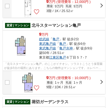
9
万
円
(管理費等：12,000円 )
9万円
9万円
敷金
礼金
3階 / 1K / 25.52㎡
北斗スターマンション亀戸
賃貸 | マンション
9
万円
総武線
「
亀戸
」駅 徒歩2分
東武亀戸線
「
亀戸
」駅 徒歩6分
東武亀戸線
「
亀戸水神
」駅 徒歩9分
築50年 / 28.51㎡
東京都
江東区
亀戸
６丁目５７-７
「北斗スターマンション亀戸」のここがイチオシ。ソラストこうとう保育園
が徒歩5分の場所にあります。こちらの物件はマンションです。エレベータ
ー付きの物件です。江東区エリアと総武...
9
万
円
(管理費等：10,000円 )
1ヶ月
1ヶ月
敷金
礼金
9階 / 1DK / 28.51㎡
堀切ガーデンテラス
賃貸 | マンション