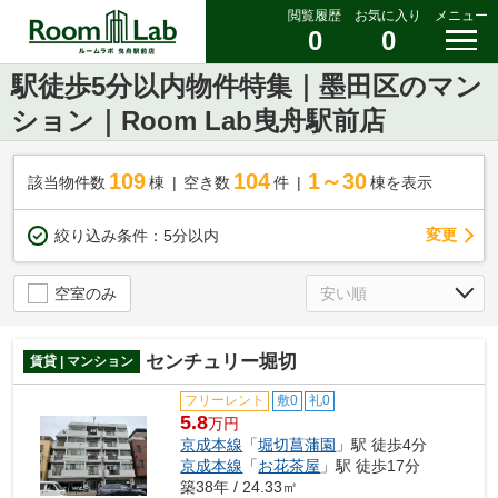
閲覧履歴
お気に入り
メニュー
0
0
駅徒歩5分以内物件特集｜墨田区のマン
ション｜Room Lab曳舟駅前店
109
104
1～30
該当物件数
棟
空き数
件
棟を表示
変更
絞り込み条件：
5分以内
空室のみ
センチュリー堀切
賃貸 | マンション
フリーレント
敷0
礼0
5.8
万円
京成本線
「
堀切菖蒲園
」駅 徒歩4分
京成本線
「
お花茶屋
」駅 徒歩17分
築38年 / 24.33㎡