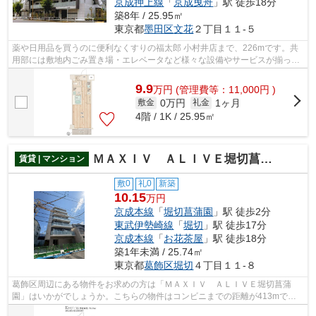
京成押上線
「
京成曳舟
」駅 徒歩18分
築8年 / 25.95㎡
東京都
墨田区
文花
２丁目１１-５
薬や日用品を買うのに便利なくすりの福太郎 小村井店まで、226mです。共
用部には敷地内ごみ置き場・エレベータなど様々な設備やサービスが揃って
いるので便利です。こちらの物件では初...
9.9
万
円
(管理費等：11,000円 )
0万円
1ヶ月
敷金
礼金
4階 / 1K / 25.95㎡
ＭＡＸＩＶ ＡＬＩＶＥ堀切菖蒲園
賃貸 | マンション
敷0
礼0
新築
10.15
万円
京成本線
「
堀切菖蒲園
」駅 徒歩2分
東武伊勢崎線
「
堀切
」駅 徒歩17分
京成本線
「
お花茶屋
」駅 徒歩18分
築1年未満 / 25.74㎡
東京都
葛飾区
堀切
４丁目１１-８
葛飾区周辺にある物件をお求めの方は「ＭＡＸＩＶ ＡＬＩＶＥ堀切菖蒲
園」はいかがでしょうか。こちらの物件はコンビニまでの距離が413mで
す。共用部には敷地内ごみ置き場・エレベー...