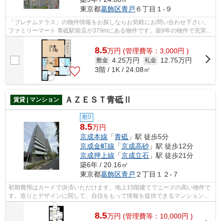
東京都
葛飾区
青戸
６丁目１-９
「ブレナムテラス」の物件情報をお探しならお気軽にお問い合わせ下さい。
ファミリーマート 青砥駅前店が379mにある物件です。築9年の物件で充実し
た毎日を過ごしませんか。こちらはマ...
8.5
万
円
(管理費等：3,000円 )
4.25万円
12.75万円
敷金
礼金
3階 / 1K / 24.08㎡
ＡＺＥＳＴ青砥Ⅱ
賃貸 | マンション
敷0
8.5
万円
京成本線
「
青砥
」駅 徒歩5分
京成金町線
「
京成高砂
」駅 徒歩12分
京成押上線
「
京成立石
」駅 徒歩21分
築6年 / 20.16㎡
東京都
葛飾区
青戸
２丁目１２-７
初期費用はカードで決済いただけます。地上15階建てでニーズの高い物件で
す。造りとデザインに関して、自信をもって情報を提供できるマンションで
す。徒歩5分で駅にアクセス可能な、魅...
8.5
万
円
(管理費等：10,000円 )