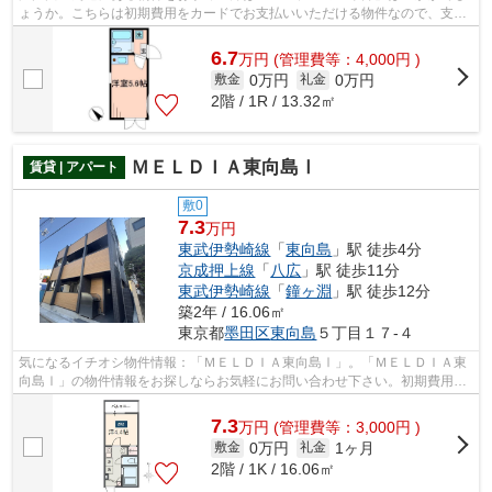
ょうか。こちらは初期費用をカードでお支払いいただける物件なので、支払
い手続きの手間が省けます。徒歩5分に...
6.7
万
円
(管理費等：4,000円 )
0万円
0万円
敷金
礼金
2階 / 1R / 13.32㎡
ＭＥＬＤＩＡ東向島Ⅰ
賃貸 | アパート
敷0
7.3
万円
東武伊勢崎線
「
東向島
」駅 徒歩4分
京成押上線
「
八広
」駅 徒歩11分
東武伊勢崎線
「
鐘ヶ淵
」駅 徒歩12分
築2年 / 16.06㎡
東京都
墨田区
東向島
５丁目１７-４
気になるイチオシ物件情報：「ＭＥＬＤＩＡ東向島Ⅰ」。「ＭＥＬＤＩＡ東
向島Ⅰ」の物件情報をお探しならお気軽にお問い合わせ下さい。初期費用を
カードでお支払いいただけるので、カー...
7.3
万
円
(管理費等：3,000円 )
0万円
1ヶ月
敷金
礼金
2階 / 1K / 16.06㎡