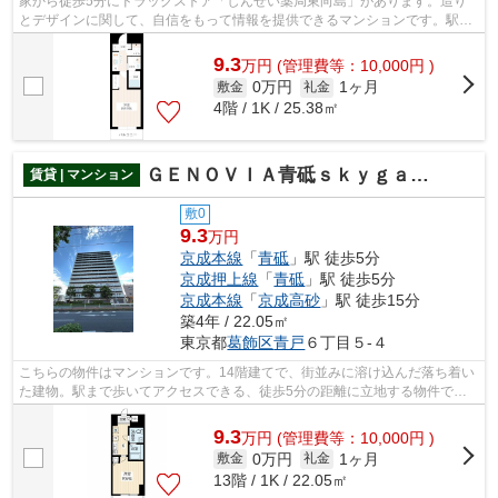
家から徒歩5分にドラッグストア「しんせい薬局東向島」があります。造り
とデザインに関して、自信をもって情報を提供できるマンションです。駅ま
で徒歩5分の位置に立地する、アクセス...
9.3
万
円
(管理費等：10,000円 )
0万円
1ヶ月
敷金
礼金
4階 / 1K / 25.38㎡
ＧＥＮＯＶＩＡ青砥ｓｋｙｇａｒｄｅｎ
賃貸 | マンション
敷0
9.3
万円
京成本線
「
青砥
」駅 徒歩5分
京成押上線
「
青砥
」駅 徒歩5分
京成本線
「
京成高砂
」駅 徒歩15分
築4年 / 22.05㎡
東京都
葛飾区
青戸
６丁目５-４
こちらの物件はマンションです。14階建てで、街並みに溶け込んだ落ち着い
た建物。駅まで歩いてアクセスできる、徒歩5分の距離に立地する物件で
す。初期費用をカードでお支払いいただけ...
9.3
万
円
(管理費等：10,000円 )
0万円
1ヶ月
敷金
礼金
13階 / 1K / 22.05㎡