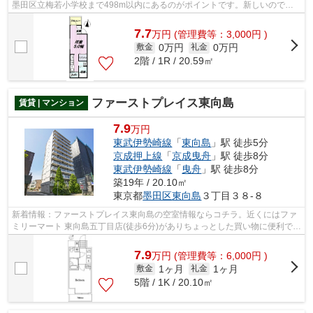
墨田区立梅若小学校まで498m以内にあるのがポイントです。新しいのでこ
だわりの多い方にもおすすめの築浅物件です...
7.7
万
円
(管理費等：3,000円 )
0万円
0万円
敷金
礼金
2階 / 1R / 20.59㎡
ファーストプレイス東向島
賃貸 | マンション
7.9
万円
東武伊勢崎線
「
東向島
」駅 徒歩5分
京成押上線
「
京成曳舟
」駅 徒歩8分
東武伊勢崎線
「
曳舟
」駅 徒歩8分
築19年 / 20.10㎡
東京都
墨田区
東向島
３丁目３８-８
新着情報：ファーストプレイス東向島の空室情報ならコチラ。近くにはファ
ミリーマート 東向島五丁目店(徒歩6分)がありちょっとした買い物に便利で
す。防犯対策もバッチリなマンション...
7.9
万
円
(管理費等：6,000円 )
1ヶ月
1ヶ月
敷金
礼金
5階 / 1K / 20.10㎡