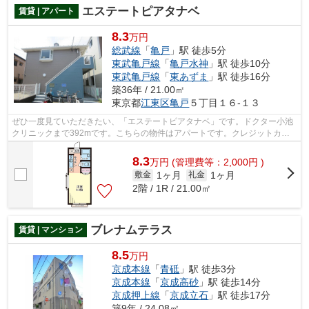
エステートピアタナベ
賃貸 | アパート
8.3
万円
総武線
「
亀戸
」駅 徒歩5分
東武亀戸線
「
亀戸水神
」駅 徒歩10分
東武亀戸線
「
東あずま
」駅 徒歩16分
築36年 / 21.00㎡
東京都
江東区
亀戸
５丁目１６-１３
ぜひ一度見ていただきたい、「エステートピアタナベ」です。ドクター小池
クリニックまで392mです。こちらの物件はアパートです。クレジットカー
ドで初期費用をお支払いいただける物件...
8.3
万
円
(管理費等：2,000円 )
1ヶ月
1ヶ月
敷金
礼金
2階 / 1R / 21.00㎡
ブレナムテラス
賃貸 | マンション
8.5
万円
京成本線
「
青砥
」駅 徒歩3分
京成本線
「
京成高砂
」駅 徒歩14分
京成押上線
「
京成立石
」駅 徒歩17分
築9年 / 24.08㎡