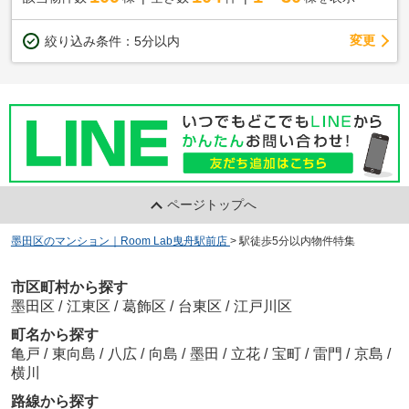
変更
絞り込み条件：
5分以内
ページトップへ
墨田区のマンション｜Room Lab曳舟駅前店
>
駅徒歩5分以内物件特集
市区町村から探す
墨田区
/
江東区
/
葛飾区
/
台東区
/
江戸川区
町名から探す
亀戸
/
東向島
/
八広
/
向島
/
墨田
/
立花
/
宝町
/
雷門
/
京島
/
横川
路線から探す