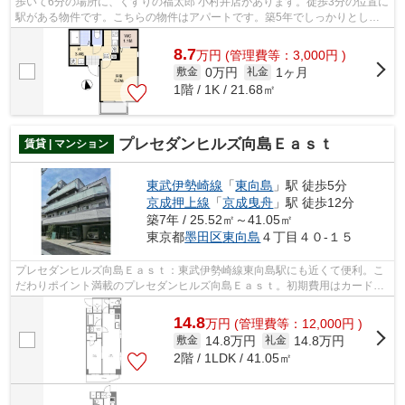
歩いて6分の場所に、くすりの福太郎 小村井店があります。徒歩3分の位置に
駅がある物件です。こちらの物件はアパートです。築5年でしっかりとした
作りが特徴の物件です。数ある不動産...
8.7
万
円
(管理費等：3,000円 )
0万円
1ヶ月
敷金
礼金
1階 / 1K / 21.68㎡
プレセダンヒルズ向島Ｅａｓｔ
賃貸 | マンション
東武伊勢崎線
「
東向島
」駅 徒歩5分
京成押上線
「
京成曳舟
」駅 徒歩12分
築7年 / 25.52㎡～41.05㎡
東京都
墨田区
東向島
４丁目４０-１５
プレセダンヒルズ向島Ｅａｓｔ：東武伊勢崎線東向島駅にも近くて便利。こ
だわりポイント満載のプレセダンヒルズ向島Ｅａｓｔ。初期費用はカードで
決済いただけます。こちらはエレベー...
14.8
万
円
(管理費等：12,000円 )
14.8万円
14.8万円
敷金
礼金
2階 / 1LDK / 41.05㎡