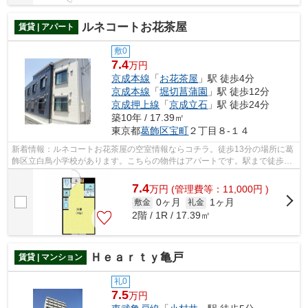
ルネコートお花茶屋
賃貸 | アパート
敷0
7.4
万円
京成本線
「
お花茶屋
」駅 徒歩4分
京成本線
「
堀切菖蒲園
」駅 徒歩12分
京成押上線
「
京成立石
」駅 徒歩24分
築10年 / 17.39㎡
東京都
葛飾区
宝町
２丁目８-１４
新着情報：ルネコートお花茶屋の空室情報ならコチラ。徒歩13分の場所に葛
飾区立白鳥小学校があります。こちらの物件はアパートです。駅まで徒歩4
分の立地が魅力的な、利便性の高い物件...
7.4
万
円
(管理費等：11,000円 )
0ヶ月
1ヶ月
敷金
礼金
2階 / 1R / 17.39㎡
Ｈｅａｒｔｙ亀戸
賃貸 | マンション
礼0
7.5
万円