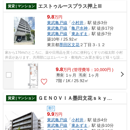
エストゥルースプラス押上Ⅲ
賃貸 | マンション
9.8
万円
東武亀戸線
「
小村井
」駅 徒歩3分
東武亀戸線
「
亀戸水神
」駅 徒歩17分
東武亀戸線
「
東あずま
」駅 徒歩7分
築10年 / 25.92㎡
東京都
墨田区
文花
２丁目３-１２
家から176mのところに、薬や日用品を買うのに便利なくすりの福太郎 小村
井店があります。共用部にはエレベータ・敷地内ごみ置き場など様々な設備
やサービスが揃っているので便利です。...
9.8
万
円
(管理費等：10,000円 )
1ヶ月
1ヶ月
敷金
礼金
7階 / 1K / 25.92㎡
ＧＥＮＯＶＩＡ墨田文花ｓｋｙｇａｒｄｅｎ
賃貸 | マンション
敷0
9.9
万円
東武亀戸線
「
小村井
」駅 徒歩4分
東武亀戸線
「
東あずま
」駅 徒歩10分