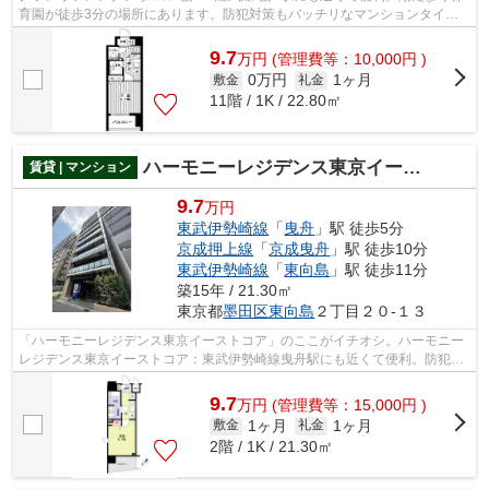
育園が徒歩3分の場所にあります。防犯対策もバッチリなマンションタイプ
の物件です。こちらはエレベーター付き...
9.7
万
円
(管理費等：10,000円 )
0万円
1ヶ月
敷金
礼金
11階 / 1K / 22.80㎡
ハーモニーレジデンス東京イーストコア
賃貸 | マンション
9.7
万円
東武伊勢崎線
「
曳舟
」駅 徒歩5分
京成押上線
「
京成曳舟
」駅 徒歩10分
東武伊勢崎線
「
東向島
」駅 徒歩11分
築15年 / 21.30㎡
東京都
墨田区
東向島
２丁目２０-１３
「ハーモニーレジデンス東京イーストコア」のここがイチオシ。ハーモニー
レジデンス東京イーストコア：東武伊勢崎線曳舟駅にも近くて便利。防犯対
策もバッチリなマンションタイプの物...
9.7
万
円
(管理費等：15,000円 )
1ヶ月
1ヶ月
敷金
礼金
2階 / 1K / 21.30㎡