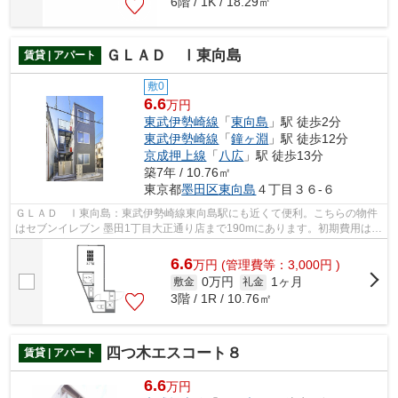
6階 / 1K / 18.29㎡
ＧＬＡＤ Ⅰ東向島
賃貸 | アパート
敷0
6.6
万円
東武伊勢崎線
「
東向島
」駅 徒歩2分
東武伊勢崎線
「
鐘ヶ淵
」駅 徒歩12分
京成押上線
「
八広
」駅 徒歩13分
築7年 / 10.76㎡
東京都
墨田区
東向島
４丁目３６-６
ＧＬＡＤ Ⅰ東向島：東武伊勢崎線東向島駅にも近くて便利。こちらの物件
はセブンイレブン 墨田1丁目大正通り店まで190mにあります。初期費用はカ
ードで決済いただけます。築7年でしっ...
6.6
万
円
(管理費等：3,000円 )
0万円
1ヶ月
敷金
礼金
3階 / 1R / 10.76㎡
四つ木エスコート８
賃貸 | アパート
6.6
万円