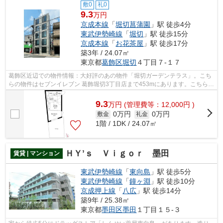
敷0
礼0
9.3
万円
京成本線
「
堀切菖蒲園
」駅 徒歩4分
東武伊勢崎線
「
堀切
」駅 徒歩15分
京成本線
「
お花茶屋
」駅 徒歩17分
築3年 / 24.07㎡
東京都
葛飾区
堀切
４丁目７-１７
葛飾区近辺での物件情報：大好評のあの物件「堀切ガーデンテラス」。こち
らの物件はセブンイレブン 葛飾堀切3丁目店まで453mにあります。こちらは
マンションタイプになります。築3年と...
9.3
万
円
(管理費等：12,000円 )
0万円
0万円
敷金
礼金
1階 / 1DK / 24.07㎡
ＨＹ’ｓ Ｖｉｇｏｒ 墨田
賃貸 | マンション
東武伊勢崎線
「
東向島
」駅 徒歩5分
東武伊勢崎線
「
鐘ヶ淵
」駅 徒歩10分
京成押上線
「
八広
」駅 徒歩14分
築9年 / 25.38㎡
東京都
墨田区
墨田
１丁目１５-３