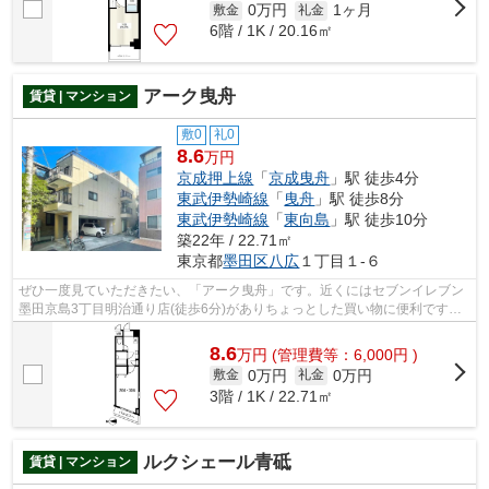
0万円
1ヶ月
敷金
礼金
6階 / 1K / 20.16㎡
アーク曳舟
賃貸 | マンション
敷0
礼0
8.6
万円
京成押上線
「
京成曳舟
」駅 徒歩4分
東武伊勢崎線
「
曳舟
」駅 徒歩8分
東武伊勢崎線
「
東向島
」駅 徒歩10分
築22年 / 22.71㎡
東京都
墨田区
八広
１丁目１-６
ぜひ一度見ていただきたい、「アーク曳舟」です。近くにはセブンイレブン
墨田京島3丁目明治通り店(徒歩6分)がありちょっとした買い物に便利です。
こちらの物件にはエレベーターがあり...
8.6
万
円
(管理費等：6,000円 )
0万円
0万円
敷金
礼金
3階 / 1K / 22.71㎡
ルクシェール青砥
賃貸 | マンション