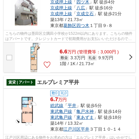
京成押上線
「
四ツ木
」駅 徒歩4分
京成押上線
「
八広
」駅 徒歩16分
京成押上線
「
京成立石
」駅 徒歩21分
築13年 / 21.73㎡
東京都
葛飾区
四つ木
１丁目９-８
こちらの物件は墨田区立隅田小学校が1522m以内にあります。こちらの物件
はアパートです。クレジットカードで初期費用がお支払いいただけるので、
決済の手間が軽減できます。駅まで徒歩...
6.6
万
円
(管理費等：3,000円 )
3.3万円
9.9万円
敷金
礼金
1階 / 1K / 21.73㎡
エルプレミア平井
賃貸 | アパート
敷0
礼0
6.7
万円
総武線
「
平井
」駅 徒歩5分
東武亀戸線
「
亀戸水神
」駅 徒歩14分
東武亀戸線
「
東あずま
」駅 徒歩18分
築14年 / 13.32㎡
東京都
江戸川区
平井
３丁目１０-１４
江戸川区周辺にある物件をお求めの方は「エルプレミア平井」はいかがでし