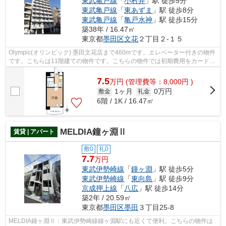
東武亀戸線
「
小村井
」駅 徒歩5分
東武亀戸線
「
東あずま
」駅 徒歩8分
東武亀戸線
「
亀戸水神
」駅 徒歩15分
築38年 / 16.47㎡
東京都
墨田区
文花
２丁目２-１５
Olympic(オリンピック) 墨田文花店まで460mです。エレベーター付きの物件
です。こちらは11階建ての物件です。こちらの物件では初期費用をカードで
お支払いいただけます。墨田区エリア...
7.5
万
円
(管理費等：8,000円 )
1ヶ月
0万円
敷金
礼金
6階 / 1K / 16.47㎡
MELDIA鐘ヶ淵Ⅱ
賃貸 | アパート
敷0
礼0
7.7
万円
東武伊勢崎線
「
鐘ヶ淵
」駅 徒歩5分
東武伊勢崎線
「
東向島
」駅 徒歩9分
京成押上線
「
八広
」駅 徒歩14分
築2年 / 20.59㎡
東京都
墨田区
墨田
３丁目25-8
MELDIA鐘ヶ淵Ⅱ：東武伊勢崎線鐘ヶ淵駅にも近くて便利。こちらの物件は