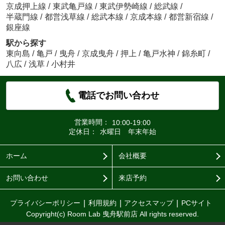
京成押上線
/
東武亀戸線
/
東武伊勢崎線
/
総武線
/
半蔵門線
/
都営浅草線
/
総武本線
/
京成本線
/
都営新宿線
/
銀座線
駅から探す
東向島
/
亀戸
/
曳舟
/
京成曳舟
/
押上
/
亀戸水神
/
錦糸町
/
八広
/
浅草
/
小村井
電話でお問い合わせ
営業時間：
10:00-19:00
定休日：
水曜日 年末年始
ホーム
会社概要
お問い合わせ
来店予約
プライバシーポリシー
利用規約
アクセスマップ
PCサイト
Copyright(c) Room Lab 曳舟駅前店 All rights reserved.