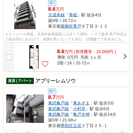
敷0
8.6
万円
京成本線
「
青砥
」駅 徒歩4分
築9年 / 20.72㎡
東京都
葛飾区
青戸
６丁目３-１２
ルクシェール青砥：京成本線青砥駅にも近くて便利。ミサワ薬局 青戸本店ま
で徒歩6分にあるので、体調が悪くなっても安心。10階建てで街並みにも馴
染んだ物件です。この物件は駅から徒...
8.6
万
円
(管理費等：10,000円 )
0万円
1ヶ月
敷金
礼金
2階 / 1K / 20.72㎡
アプリーレムソウ
賃貸 | アパート
敷0
8.7
万円
東武亀戸線
「
東あずま
」駅 徒歩3分
東武亀戸線
「
小村井
」駅 徒歩6分
東武亀戸線
「
亀戸水神
」駅 徒歩14分
築5年 / 21.68㎡
東京都
墨田区
立花
２丁目２５-１