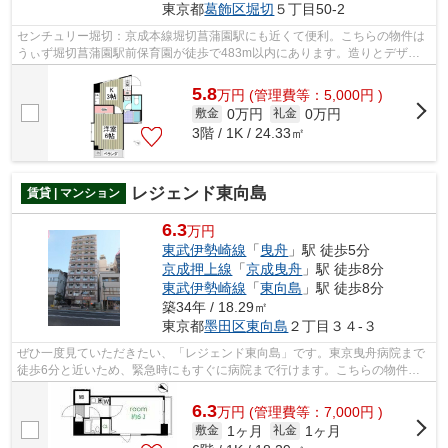
東京都
葛飾区
堀切
５丁目50-2
センチュリー堀切：京成本線堀切菖蒲園駅にも近くて便利。こちらの物件は
うぃず堀切菖蒲園駅前保育園が徒歩で483m以内にあります。造りとデザイ
ンに関して、自信をもって情報を提供で...
5.8
万
円
(管理費等：5,000円 )
0万円
0万円
敷金
礼金
3階 / 1K / 24.33㎡
レジェンド東向島
賃貸 | マンション
6.3
万円
東武伊勢崎線
「
曳舟
」駅 徒歩5分
京成押上線
「
京成曳舟
」駅 徒歩8分
東武伊勢崎線
「
東向島
」駅 徒歩8分
築34年 / 18.29㎡
東京都
墨田区
東向島
２丁目３４-３
ぜひ一度見ていただきたい、「レジェンド東向島」です。東京曳舟病院まで
徒歩6分と近いため、緊急時にもすぐに病院まで行けます。こちらの物件は
マンションです。11階建ての建物で地域...
6.3
万
円
(管理費等：7,000円 )
1ヶ月
1ヶ月
敷金
礼金