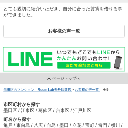
とても親切に紹介いただき、自分に合った賃貸を借りる事
ができました。
お客様の声一覧
ページトップへ
墨田区のマンション｜Room Lab曳舟駅前店
>
お客様の声一覧
>
H様
市区町村から探す
墨田区
/
江東区
/
葛飾区
/
台東区
/
江戸川区
町名から探す
亀戸
/
東向島
/
八広
/
向島
/
墨田
/
立花
/
宝町
/
雷門
/
横川
/