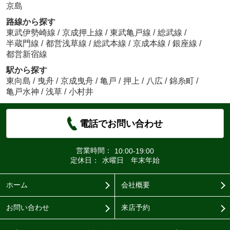
京島
路線から探す
東武伊勢崎線
/
京成押上線
/
東武亀戸線
/
総武線
/
半蔵門線
/
都営浅草線
/
総武本線
/
京成本線
/
銀座線
/
都営新宿線
駅から探す
東向島
/
曳舟
/
京成曳舟
/
亀戸
/
押上
/
八広
/
錦糸町
/
亀戸水神
/
浅草
/
小村井
電話でお問い合わせ
営業時間：
10:00-19:00
定休日：
水曜日 年末年始
ホーム
会社概要
お問い合わせ
来店予約