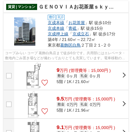
ＧＥＮＯＶＩＡお花茶屋ｓｋｙｇａｒｄｅｎ
賃貸 | マンション
敷0
礼0
京成本線
「
お花茶屋
」駅 徒歩10分
京成本線
「
青砥
」駅 徒歩15分
京成押上線
「
京成立石
」駅 徒歩17分
築4年 / 21.60㎡～22.72㎡
東京都
葛飾区
白鳥
２丁目２１-２０
コープみらい コープ 葛飾白鳥店まで徒歩6分です。共用部にはエレベータ・
敷地内ごみ置き場などが備わっておりとても充実しています。電車移動の多
い方に嬉しい駅から徒歩10分の物件で...
9
万
円
(管理費等：15,000円 )
0ヶ月
0ヶ月
敷金
礼金
5階 / 1K / 21.60㎡
9.5
万
円
(管理費等：15,000円 )
0万円
0万円
敷金
礼金
5階 / 1K / 21.96㎡
9.1
万
円
(管理費等：15,000円 )