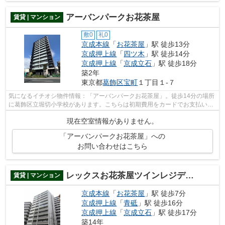
アーバンパークお花茶屋
賃貸 | マンション
敷0
礼0
京成本線
「
お花茶屋
」駅 徒歩13分
京成押上線
「
四ツ木
」駅 徒歩14分
京成押上線
「
京成立石
」駅 徒歩18分
築2年
東京都
葛飾区
宝町
１丁目１-７
気になるイチオシ物件情報：「アーバンパークお花茶屋」。徒歩14分の場所
に葛飾区立堀切小学校があります。こちらは初期費用をカードでお支払いい
ただける物件なので、支払い手続きの...
現在空室情報がありません。
「アーバンパークお花茶屋」への
お問い合わせはこちら
レックスお花茶屋ツインレジデンスウエスト
賃貸 | マンション
京成本線
「
お花茶屋
」駅 徒歩7分
京成押上線
「
青砥
」駅 徒歩16分
京成押上線
「
京成立石
」駅 徒歩17分
築14年