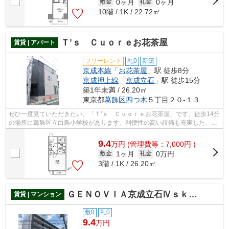
0ヶ月
0ヶ月
敷金
礼金
10階 / 1K / 22.72㎡
Ｔ’ｓ Ｃｕｏｒｅお花茶屋
賃貸 | アパート
フリーレント
礼0
新築
京成本線
「
お花茶屋
」駅 徒歩8分
京成押上線
「
京成立石
」駅 徒歩15分
築1年未満 / 26.20㎡
東京都
葛飾区
四つ木
５丁目２０-１３
ぜひ一度見ていただきたい、「Ｔ’ｓ Ｃｕｏｒｅお花茶屋」です。徒歩14分
の場所に葛飾区立白鳥小学校があります。利便性の高い設備も充実した、高
ニーズな2026年築の物件です。初期費...
9.4
万
円
(管理費等：7,000円 )
1ヶ月
0万円
敷金
礼金
3階 / 1K / 26.20㎡
ＧＥＮＯＶＩＡ京成立石Ⅳｓｋｙｇａｒｄｅｎ
賃貸 | マンション
敷0
礼0
9.4
万円