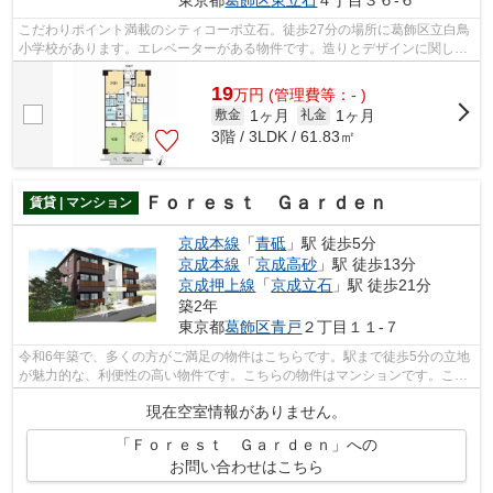
東京都
葛飾区
東立石
４丁目３６-６
こだわりポイント満載のシティコーポ立石。徒歩27分の場所に葛飾区立白鳥
小学校があります。エレベーターがある物件です。造りとデザインに関し
て、自信をもって情報を提供できるマン...
19
万
円
(管理費等：- )
1ヶ月
1ヶ月
敷金
礼金
3階 / 3LDK / 61.83㎡
Ｆｏｒｅｓｔ Ｇａｒｄｅｎ
賃貸 | マンション
京成本線
「
青砥
」駅 徒歩5分
京成本線
「
京成高砂
」駅 徒歩13分
京成押上線
「
京成立石
」駅 徒歩21分
築2年
東京都
葛飾区
青戸
２丁目１１-７
令和6年築で、多くの方がご満足の物件はこちらです。駅まで徒歩5分の立地
が魅力的な、利便性の高い物件です。こちらの物件はマンションです。こち
らのマンションでは初期費用をカード...
現在空室情報がありません。
「Ｆｏｒｅｓｔ Ｇａｒｄｅｎ」への
お問い合わせはこちら