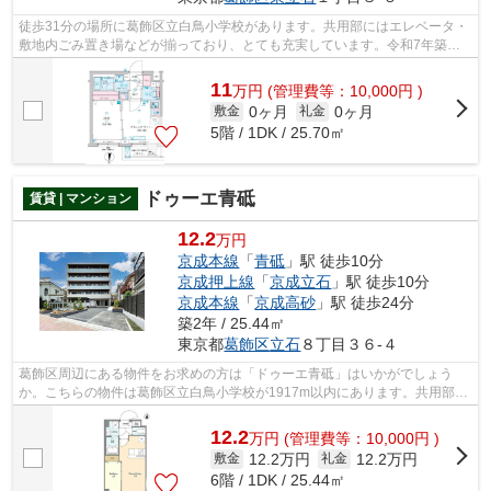
徒歩31分の場所に葛飾区立白鳥小学校があります。共用部にはエレベータ・
敷地内ごみ置き場などが揃っており、とても充実しています。令和7年築の
コチラの物件は、落ち着きのある室内が...
11
万
円
(管理費等：10,000円 )
0ヶ月
0ヶ月
敷金
礼金
5階 / 1DK / 25.70㎡
ドゥーエ青砥
賃貸 | マンション
12.2
万円
京成本線
「
青砥
」駅 徒歩10分
京成押上線
「
京成立石
」駅 徒歩10分
京成本線
「
京成高砂
」駅 徒歩24分
築2年 / 25.44㎡
東京都
葛飾区
立石
８丁目３６-４
葛飾区周辺にある物件をお求めの方は「ドゥーエ青砥」はいかがでしょう
か。こちらの物件は葛飾区立白鳥小学校が1917m以内にあります。共用部に
は敷地内ごみ置き場・エレベータなどが揃...
12.2
万
円
(管理費等：10,000円 )
12.2万円
12.2万円
敷金
礼金
6階 / 1DK / 25.44㎡