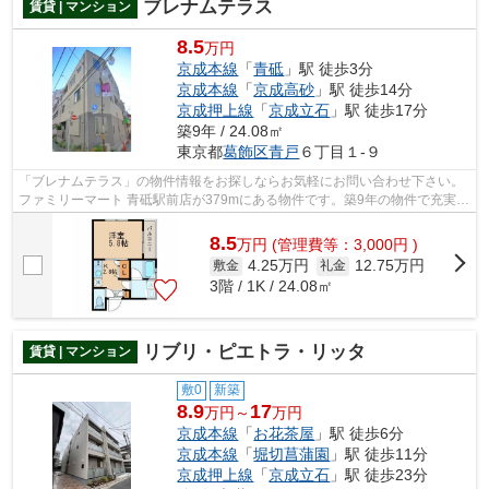
ブレナムテラス
賃貸 | マンション
8.5
万円
京成本線
「
青砥
」駅 徒歩3分
京成本線
「
京成高砂
」駅 徒歩14分
京成押上線
「
京成立石
」駅 徒歩17分
築9年 / 24.08㎡
東京都
葛飾区
青戸
６丁目１-９
「ブレナムテラス」の物件情報をお探しならお気軽にお問い合わせ下さい。
ファミリーマート 青砥駅前店が379mにある物件です。築9年の物件で充実し
た毎日を過ごしませんか。こちらはマ...
8.5
万
円
(管理費等：3,000円 )
4.25万円
12.75万円
敷金
礼金
3階 / 1K / 24.08㎡
リブリ・ピエトラ・リッタ
賃貸 | マンション
敷0
新築
8.9
17
万円～
万円
京成本線
「
お花茶屋
」駅 徒歩6分
京成本線
「
堀切菖蒲園
」駅 徒歩11分
京成押上線
「
京成立石
」駅 徒歩23分