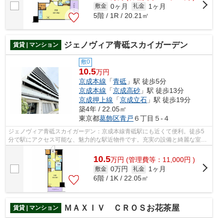
0ヶ月
1ヶ月
敷金
礼金
5階 / 1R / 20.21㎡
ジェノヴィア青砥スカイガーデン
賃貸 | マンション
敷0
10.5
万円
京成本線
「
青砥
」駅 徒歩5分
京成本線
「
京成高砂
」駅 徒歩13分
京成押上線
「
京成立石
」駅 徒歩19分
築4年 / 22.05㎡
東京都
葛飾区
青戸
６丁目５-４
ジェノヴィア青砥スカイガーデン：京成本線青砥駅にも近くて便利。徒歩5
分で駅にアクセス可能な、魅力的な駅近物件です。充実の設備と綺麗な室内
を兼ね備えた、令和4年築の物件です。...
10.5
万
円
(管理費等：11,000円 )
0万円
1ヶ月
敷金
礼金
6階 / 1K / 22.05㎡
ＭＡＸＩＶ ＣＲＯＳお花茶屋
賃貸 | マンション