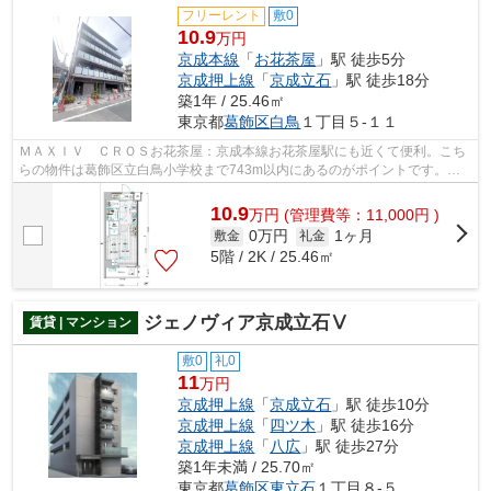
フリーレント
敷0
10.9
万円
京成本線
「
お花茶屋
」駅 徒歩5分
京成押上線
「
京成立石
」駅 徒歩18分
築1年 / 25.46㎡
東京都
葛飾区
白鳥
１丁目５-１１
ＭＡＸＩＶ ＣＲＯＳお花茶屋：京成本線お花茶屋駅にも近くて便利。こち
らの物件は葛飾区立白鳥小学校まで743m以内にあるのがポイントです。造
りとデザインに関して、自信をもって情...
10.9
万
円
(管理費等：11,000円 )
0万円
1ヶ月
敷金
礼金
5階 / 2K / 25.46㎡
ジェノヴィア京成立石Ⅴ
賃貸 | マンション
敷0
礼0
11
万円
京成押上線
「
京成立石
」駅 徒歩10分
京成押上線
「
四ツ木
」駅 徒歩16分
京成押上線
「
八広
」駅 徒歩27分
築1年未満 / 25.70㎡
東京都
葛飾区
東立石
１丁目８-５