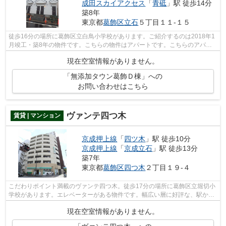
成田スカイアクセス
「
青砥
」駅 徒歩14分
築8年
東京都
葛飾区
立石
５丁目１１-１５
徒歩16分の場所に葛飾区立白鳥小学校があります。ご紹介するのは2018年1
月竣工・築8年の物件です。こちらの物件はアパートです。こちらのアパー
トでは初期費用をカードでお支払いいた...
現在空室情報がありません。
「無添加タウン葛飾Ｄ棟」への
お問い合わせはこちら
ヴァンテ四つ木
賃貸 | マンション
京成押上線
「
四ツ木
」駅 徒歩10分
京成押上線
「
京成立石
」駅 徒歩13分
築7年
東京都
葛飾区
四つ木
２丁目１９-４
こだわりポイント満載のヴァンテ四つ木。徒歩17分の場所に葛飾区立堀切小
学校があります。エレベーターがある物件です。幅広い層に好評な、駅から
徒歩10分に立地する物件です。当社ス...
現在空室情報がありません。