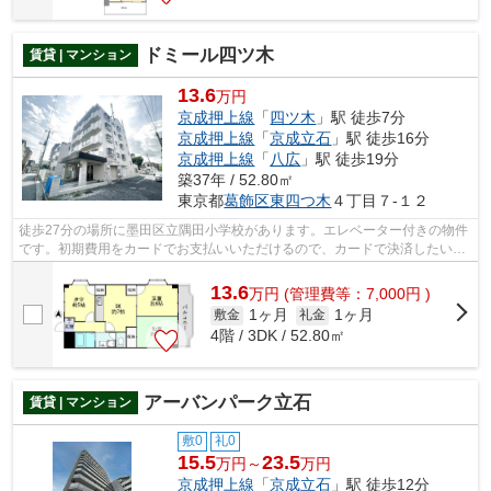
ドミール四ツ木
賃貸 | マンション
13.6
万円
京成押上線
「
四ツ木
」駅 徒歩7分
京成押上線
「
京成立石
」駅 徒歩16分
京成押上線
「
八広
」駅 徒歩19分
築37年 / 52.80㎡
東京都
葛飾区
東四つ木
４丁目７-１２
徒歩27分の場所に墨田区立隅田小学校があります。エレベーター付きの物件
です。初期費用をカードでお支払いいただけるので、カードで決済したい方
にもおすすめです。こちらの物件はマ...
13.6
万
円
(管理費等：7,000円 )
1ヶ月
1ヶ月
敷金
礼金
4階 / 3DK / 52.80㎡
アーバンパーク立石
賃貸 | マンション
敷0
礼0
15.5
23.5
万円～
万円
京成押上線
「
京成立石
」駅 徒歩12分