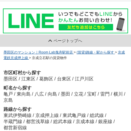
ページトップへ
墨田区のマンション｜Room Lab曳舟駅前店
>
(賃貸)路線・駅から探す
>
京成
電鉄京成押上線
>
京成立石駅の賃貸物件
市区町村から探す
墨田区
/
江東区
/
葛飾区
/
台東区
/
江戸川区
町名から探す
亀戸
/
東向島
/
八広
/
向島
/
墨田
/
立花
/
宝町
/
雷門
/
横川
/
京島
路線から探す
東武伊勢崎線
/
京成押上線
/
東武亀戸線
/
総武線
/
半蔵門線
/
都営浅草線
/
総武本線
/
京成本線
/
銀座線
/
都営新宿線