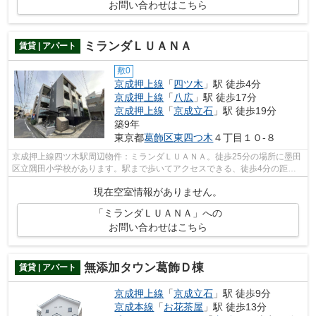
お問い合わせはこちら
ミランダＬＵＡＮＡ
賃貸 | アパート
敷0
京成押上線
「
四ツ木
」駅 徒歩4分
京成押上線
「
八広
」駅 徒歩17分
京成押上線
「
京成立石
」駅 徒歩19分
築9年
東京都
葛飾区
東四つ木
４丁目１０-８
京成押上線四ツ木駅周辺物件：ミランダＬＵＡＮＡ。徒歩25分の場所に墨田
区立隅田小学校があります。駅まで歩いてアクセスできる、徒歩4分の距離
に立地する物件です。初期費用はカード...
現在空室情報がありません。
「ミランダＬＵＡＮＡ」への
お問い合わせはこちら
無添加タウン葛飾Ｄ棟
賃貸 | アパート
京成押上線
「
京成立石
」駅 徒歩9分
京成本線
「
お花茶屋
」駅 徒歩13分