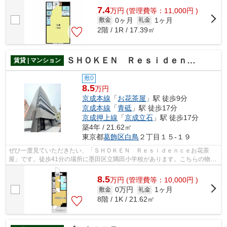
7.4
万
円
(管理費等：11,000円 )
0ヶ月
1ヶ月
敷金
礼金
2階 / 1R / 17.39㎡
ＳＨＯＫＥＮ Ｒｅｓｉｄｅｎｃｅお花茶屋
賃貸 | マンション
敷0
8.5
万円
京成本線
「
お花茶屋
」駅 徒歩9分
京成本線
「
青砥
」駅 徒歩17分
京成押上線
「
京成立石
」駅 徒歩17分
築4年 / 21.62㎡
東京都
葛飾区
白鳥
２丁目１５-１９
ぜひ一度見ていただきたい、「ＳＨＯＫＥＮ Ｒｅｓｉｄｅｎｃｅお花茶
屋」です。徒歩41分の場所に墨田区立隅田小学校があります。こちらの物件
にはエレベーターがあります。クレジッ...
8.5
万
円
(管理費等：10,000円 )
0万円
1ヶ月
敷金
礼金
8階 / 1K / 21.62㎡