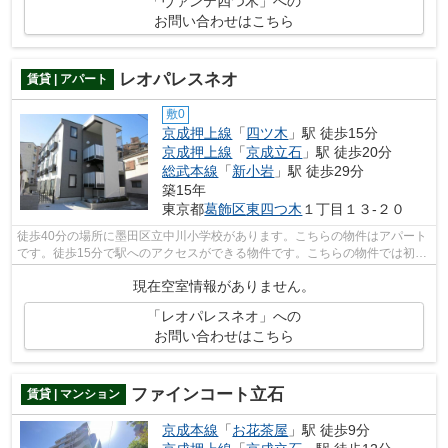
「ヴァンテ四つ木」への
お問い合わせはこちら
レオパレスネオ
賃貸 | アパート
敷0
京成押上線
「
四ツ木
」駅 徒歩15分
京成押上線
「
京成立石
」駅 徒歩20分
総武本線
「
新小岩
」駅 徒歩29分
築15年
東京都
葛飾区
東四つ木
１丁目１３-２０
徒歩40分の場所に墨田区立中川小学校があります。こちらの物件はアパート
です。徒歩15分で駅へのアクセスができる物件です。こちらの物件では初期
費用をカードでお支払いいただけます...
現在空室情報がありません。
「レオパレスネオ」への
お問い合わせはこちら
ファインコート立石
賃貸 | マンション
京成本線
「
お花茶屋
」駅 徒歩9分