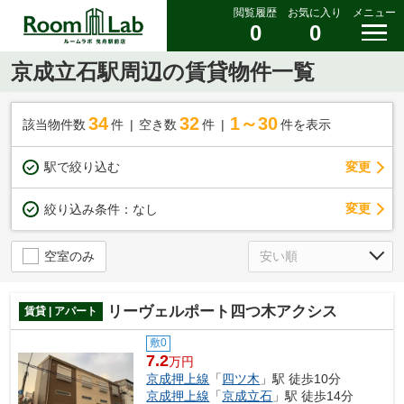
閲覧履歴
お気に入り
メニュー
0
0
京成立石駅周辺の賃貸物件一覧
34
32
1～30
該当物件数
件
空き数
件
件を表示
駅で絞り込む
変更
変更
絞り込み条件：
なし
空室のみ
リーヴェルポート四つ木アクシス
賃貸 | アパート
敷0
7.2
万円
京成押上線
「
四ツ木
」駅 徒歩10分
京成押上線
「
京成立石
」駅 徒歩14分