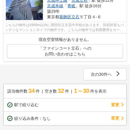
京成押上線
「
京成立石
」駅 徒歩12分
京成本線
「
青砥
」駅 徒歩16分
築29年
東京都
葛飾区
立石
５丁目４-６
こちらの物件は4968m以内に墨田区立文花中学校があります。防犯対策もバ
ッチリなマンションタイプの物件です。こちらの物件では初期費用をカード
でお支払いいただけます。アクセスの良...
現在空室情報がありません。
「ファインコート立石」への
お問い合わせはこちら
次の30件へ
34
32
1～30
該当物件数
件
空き数
件
件を表示
駅で絞り込む
変更
変更
絞り込み条件：
なし