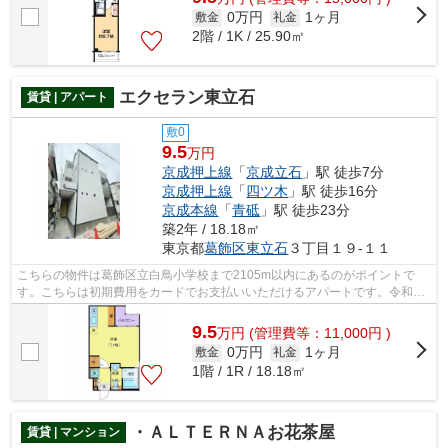
0万円
1ヶ月
敷金
礼金
2階 / 1K / 25.90㎡
エクセラン東立石
賃貸 | アパート
敷0
9.5
万円
京成押上線
「
京成立石
」駅 徒歩7分
京成押上線
「
四ツ木
」駅 徒歩16分
京成本線
「
青砥
」駅 徒歩23分
築2年 / 18.18㎡
東京都
葛飾区
東立石
３丁目１９-１１
こちらの物件は葛飾区立白鳥小学校まで2105m以内にあるのがポイントで
す。こちらは初期費用をカードでお支払いいただけるアパートです。令和5
年11月完成、まだまだ新しい築浅物件。こ...
9.5
万
円
(管理費等：11,000円 )
0万円
1ヶ月
敷金
礼金
1階 / 1R / 18.18㎡
・ＡＬＴＥＲＮＡお花茶屋
賃貸 | マンション