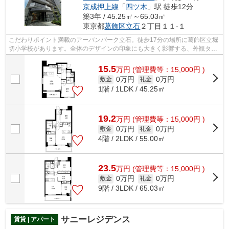
京成押上線
「
四ツ木
」駅 徒歩12分
築3年 / 45.25㎡～65.03㎡
東京都
葛飾区
立石
２丁目１１-１
こだわりポイント満載のアーバンパーク立石。徒歩17分の場所に葛飾区立堀
切小学校があります。全体のデザインの印象にも大きく影響する、外観タイ
ル張りの物件です。設備が充実してう...
15.5
万
円
(管理費等：15,000円 )
0万円
0万円
敷金
礼金
1階 / 1LDK / 45.25㎡
19.2
万
円
(管理費等：15,000円 )
0万円
0万円
敷金
礼金
4階 / 2LDK / 55.00㎡
23.5
万
円
(管理費等：15,000円 )
0万円
0万円
敷金
礼金
9階 / 3LDK / 65.03㎡
サニーレジデンス
賃貸 | アパート