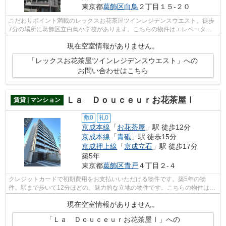
東京都
葛飾区
白鳥
２丁目１５-２０
こだわりポイント満載のレックスお花茶屋ツインレジデンスウエスト。徒歩
7分の場所に葛飾区立白鳥小学校があります。こちらの物件はエレベーター
付きです。魅力的な駅近の物件で、駅ま...
現在空室情報がありません。
「レックスお花茶屋ツインレジデンスウエスト」への
お問い合わせはこちら
Ｌａ Ｄｏｕｃｅｕｒお花茶屋Ⅰ
賃貸 | マンション
敷0
礼0
京成本線
「
お花茶屋
」駅 徒歩12分
京成本線
「
青砥
」駅 徒歩15分
京成押上線
「
京成立石
」駅 徒歩17分
築5年
東京都
葛飾区
青戸
４丁目２-４
クレジットカードで初期費用をお支払いいただける物件です。築5年の物
件。駅まで歩いて12分ほどの、魅力的な立地の物件です。こちらの物件はマ
ンションです。当社には、豊富な物件情報...
現在空室情報がありません。
「Ｌａ Ｄｏｕｃｅｕｒお花茶屋Ⅰ」への