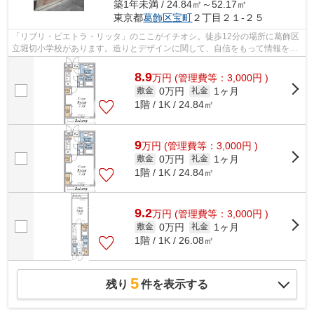
築1年未満 / 24.84㎡～52.17㎡
東京都
葛飾区
宝町
２丁目２１-２５
「リブリ・ピエトラ・リッタ」のここがイチオシ。徒歩12分の場所に葛飾区
立堀切小学校があります。造りとデザインに関して、自信をもって情報を提
供できるマンションです。幅広い層に...
8.9
万
円
(管理費等：3,000円 )
0万円
1ヶ月
敷金
礼金
1階 / 1K / 24.84㎡
9
万
円
(管理費等：3,000円 )
0万円
1ヶ月
敷金
礼金
1階 / 1K / 24.84㎡
9.2
万
円
(管理費等：3,000円 )
0万円
1ヶ月
敷金
礼金
1階 / 1K / 26.08㎡
5
残り
件を表示する