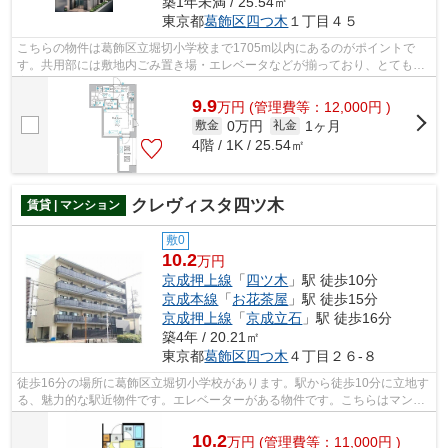
築1年未満 / 25.54㎡
東京都
葛飾区
四つ木
１丁目４５
こちらの物件は葛飾区立堀切小学校まで1705m以内にあるのがポイントで
す。共用部には敷地内ごみ置き場・エレベータなどが揃っており、とても充
実しています。こちらの物件はマンション...
9.9
万
円
(管理費等：12,000円 )
0万円
1ヶ月
敷金
礼金
4階 / 1K / 25.54㎡
クレヴィスタ四ツ木
賃貸 | マンション
敷0
10.2
万円
京成押上線
「
四ツ木
」駅 徒歩10分
京成本線
「
お花茶屋
」駅 徒歩15分
京成押上線
「
京成立石
」駅 徒歩16分
築4年 / 20.21㎡
東京都
葛飾区
四つ木
４丁目２６-８
徒歩16分の場所に葛飾区立堀切小学校があります。駅から徒歩10分に立地す
る、魅力的な駅近物件です。エレベーターがある物件です。こちらはマンシ
ョンタイプになります。葛飾区エリア...
10.2
万
円
(管理費等：11,000円 )