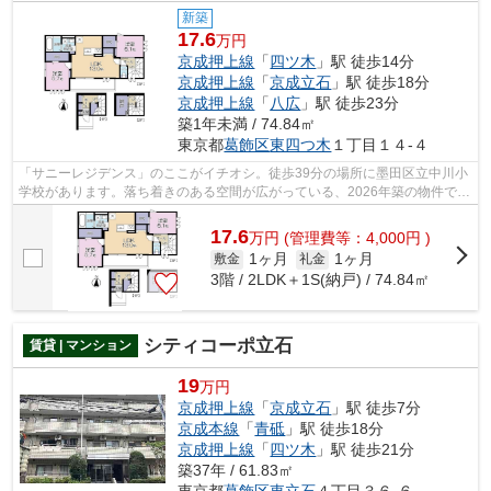
新築
17.6
万円
京成押上線
「
四ツ木
」駅 徒歩14分
京成押上線
「
京成立石
」駅 徒歩18分
京成押上線
「
八広
」駅 徒歩23分
築1年未満 / 74.84㎡
東京都
葛飾区
東四つ木
１丁目１４-４
「サニーレジデンス」のここがイチオシ。徒歩39分の場所に墨田区立中川小
学校があります。落ち着きのある空間が広がっている、2026年築の物件で
す。こちらの物件はアパートです。ご希...
17.6
万
円
(管理費等：4,000円 )
1ヶ月
1ヶ月
敷金
礼金
3階 / 2LDK＋1S(納戸) / 74.84㎡
シティコーポ立石
賃貸 | マンション
19
万円
京成押上線
「
京成立石
」駅 徒歩7分
京成本線
「
青砥
」駅 徒歩18分
京成押上線
「
四ツ木
」駅 徒歩21分
築37年 / 61.83㎡