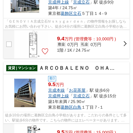
京成押上線
「
京成立石
」駅 徒歩9分
築4年 / 24.75㎡
東京都
葛飾区
立石
５丁目１４-９
「ＧＥＮＯＶＩＡ京成立石Ⅳｓｋｙｇａｒｄｅｎ」の物件情報をお探しなら
お気軽にお問い合わせ下さい。徒歩14分の場所に葛飾区立白鳥小学校があり
ます。高いニーズのある、駅徒歩9分の...
9.4
万
円
(管理費等：10,000円 )
0万円
0万円
敷金
礼金
1階 / 1K / 24.75㎡
ＡＲＣＯＢＡＬＥＮＯ ＯＨＡＮＡＪＡＹＡ
賃貸 | マンション
敷0
9.5
万円
京成本線
「
お花茶屋
」駅 徒歩6分
京成押上線
「
京成立石
」駅 徒歩15分
築1年未満 / 25.90㎡
東京都
葛飾区
白鳥
１丁目７-１
徒歩10分の場所に葛飾区立白鳥小学校があります。こだわりの条件として多
い、駅徒歩6分の物件です。こちらの物件にはエレベーターがあります。こ
ちらは初期費用をカードでお支払いいた...
9.5
万
円
(管理費等：15,000円 )