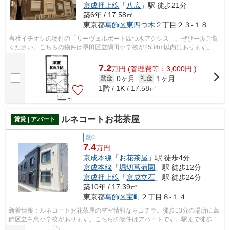
京成押上線
「
八広
」駅 徒歩21分
築6年 / 17.58㎡
東京都
葛飾区
東四つ木
２丁目２３-１８
当社イチオシの物件の「リーヴェルポート四つ木アクシス」。ぜひ一度ご覧
ください。こちらの物件は墨田区立隅田小学校が2534m以内にあります。令
和2年築の物件となっており、きれいな...
7.2
万
円
(管理費等：3,000円 )
0ヶ月
1ヶ月
敷金
礼金
1階 / 1K / 17.58㎡
ルネコートお花茶屋
賃貸 | アパート
敷0
7.4
万円
京成本線
「
お花茶屋
」駅 徒歩4分
京成本線
「
堀切菖蒲園
」駅 徒歩12分
京成押上線
「
京成立石
」駅 徒歩24分
築10年 / 17.39㎡
東京都
葛飾区
宝町
２丁目８-１４
新着情報：ルネコートお花茶屋の空室情報ならコチラ。徒歩13分の場所に葛
飾区立白鳥小学校があります。こちらの物件はアパートです。駅まで徒歩4
分の立地が魅力的な、利便性の高い物件...