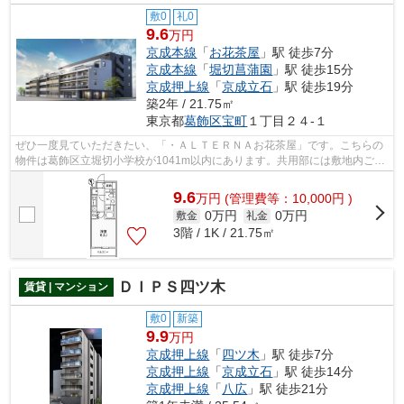
敷0
礼0
9.6
万円
京成本線
「
お花茶屋
」駅 徒歩7分
京成本線
「
堀切菖蒲園
」駅 徒歩15分
京成押上線
「
京成立石
」駅 徒歩19分
築2年 / 21.75㎡
東京都
葛飾区
宝町
１丁目２４-１
ぜひ一度見ていただきたい、「・ＡＬＴＥＲＮＡお花茶屋」です。こちらの
物件は葛飾区立堀切小学校が1041m以内にあります。共用部には敷地内ごみ
置き場・エレベータ2基など様々な設備...
9.6
万
円
(管理費等：10,000円 )
0万円
0万円
敷金
礼金
3階 / 1K / 21.75㎡
ＤＩＰＳ四ツ木
賃貸 | マンション
敷0
新築
9.9
万円
京成押上線
「
四ツ木
」駅 徒歩7分
京成押上線
「
京成立石
」駅 徒歩14分
京成押上線
「
八広
」駅 徒歩21分