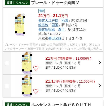
プレール・ドゥーク両国Ⅳ
賃貸 | マンション
敷0
21
21.1
万円～
万円
都営大江戸線
「
両国
」駅 徒歩3分
総武線
「
両国
」駅 徒歩7分
都営新宿線
「
森下
」駅 徒歩11分
築2年 / 40.53㎡
東京都
墨田区
緑
１丁目２４-３
プレール・ドゥーク両国Ⅳ：都営大江戸線両国駅にも近くて便利。近くには
ファミリーマート 亀沢一丁目店(徒歩2分)がありちょっとした買い物に便利で
す。地上12階建ての物件をご紹介。徒...
21
万
円
(管理費等：11,000円 )
0ヶ月
1ヶ月
敷金
礼金
2階 / 1LDK / 40.53㎡
21.1
万
円
(管理費等：11,000円 )
0ヶ月
1ヶ月
敷金
礼金
3階 / 1LDK / 40.53㎡
ルネサンスコート亀戸ＳＯＵＴＨ
賃貸 | マンション