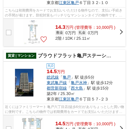
東京都
江東区
亀戸
６丁目３２-１０
こちらは初期費用をカードでお支払いいただける物件なので、支払い手続き
の手間が省けます。防犯対策もバッチリなマンションタイプの物件です。エ
レベーター付きの物件です。駅から徒...
14.3
万
円
(管理費等：10,000円 )
0万円
0万円
敷金
礼金
2階 / 1DK / 25.11㎡
プラウドフラット亀戸ステーションプレイス
賃貸 | マンション
礼0
14.5
万円
総武線
「
亀戸
」駅 徒歩5分
東武亀戸線
「
亀戸水神
」駅 徒歩12分
都営新宿線
「
西大島
」駅 徒歩15分
築2年 / 25.30㎡
東京都
江東区
亀戸
６丁目５７-２３
近くにはファミリーマート 亀戸六丁目店(徒歩6分)がありちょっとした買い物
に便利です。こちらの物件では初期費用をカードでお支払いいただけます。
こちらの物件はマンションです。地...
14.5
万
円
(管理費等：10,000円 )