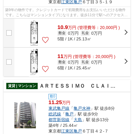
東京都
江東区
亀戸
６丁目３５-１９
築9年の物件です。クレジットカードで初期費用をお支払いいただける物件
です。こちらはマンションタイプになります。徒歩11分で駅へのアクセスが
できる物件です。当社スタッフが地域の...
10.9
万
円
(管理費等：20,000円 )
0万円
0万円
敷金
礼金
5階 / 1K / 25.13㎡
11
万
円
(管理費等：20,000円 )
0万円
0万円
敷金
礼金
6階 / 1K / 25.45㎡
ＡＲＴＥＳＳＩＭＯ ＣＬＡＩＲＴＯＲＴＥ
賃貸 | マンション
敷0
11.25
万円
東武亀戸線
「
亀戸水神
」駅 徒歩8分
総武線
「
亀戸
」駅 徒歩9分
都営新宿線
「
大島
」駅 徒歩13分
築4年 / 25.44㎡
東京都
江東区
亀戸
６丁目４２-７