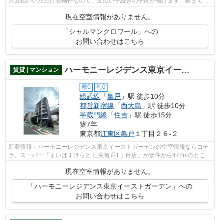
お支払いいただける物件なので、支払い手続きの手間が省けます。駅まで5
分と、駅近でアクセスも良好な物件です...
現在空室情報がありません。
「シャルマンクロワール」への
お問い合わせはこちら
ハーモニーレジデンス東京イーストガーデン
賃貸 | マンション
敷0
礼0
総武線
「
亀戸
」駅 徒歩10分
都営新宿線
「
西大島
」駅 徒歩10分
半蔵門線
「
住吉
」駅 徒歩15分
築7年
東京都
江東区
亀戸
１丁目２６-２
新着情報：ハーモニーレジデンス東京イーストガーデンの空室情報ならコチ
ラ。スーパー「まいばすけっと 江東亀戸1丁目店」が物件から472mのところ
にあります。駅から徒歩10分の物件で...
現在空室情報がありません。
「ハーモニーレジデンス東京イーストガーデン」への
お問い合わせはこちら