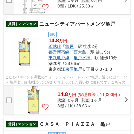
1ヶ月
0万円
敷金
礼金
9階 / 1DK / 25.30㎡
ニューシティアパートメンツ亀戸
賃貸 | マンション
敷0
14.8
万円
総武線
「
亀戸
」駅 徒歩2分
都営新宿線
「
西大島
」駅 徒歩9分
東武亀戸線
「
亀戸水神
」駅 徒歩10分
築20年 / 38.66㎡
東京都
江東区
亀戸
６丁目６３-１３
こだわりポイント満載のニューシティアパートメンツ亀戸。近くにはローソ
ン 亀戸七丁目店(徒歩5分)がありちょっとした買い物に便利です。こちらの物
件はマンションです。エレベーター...
14.8
万
円
(管理費等：11,000円 )
0ヶ月
1ヶ月
敷金
礼金
3階 / 1K / 38.66㎡
ＣＡＳＡ ＰＩＡＺＺＡ 亀戸
賃貸 | マンション