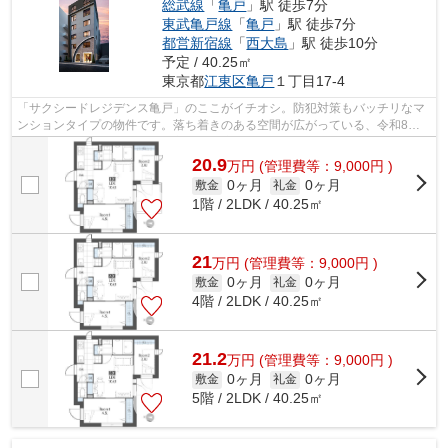
総武線
「
亀戸
」駅 徒歩7分
東武亀戸線
「
亀戸
」駅 徒歩7分
都営新宿線
「
西大島
」駅 徒歩10分
予定 / 40.25㎡
東京都
江東区
亀戸
１丁目17-4
「サクシードレジデンス亀戸」のここがイチオシ。防犯対策もバッチリなマ
ンションタイプの物件です。落ち着きのある空間が広がっている、令和8年
築の物件です。こだわり派の方も満足度...
20.9
万
円
(管理費等：9,000円 )
0ヶ月
0ヶ月
敷金
礼金
1階 / 2LDK / 40.25㎡
21
万
円
(管理費等：9,000円 )
0ヶ月
0ヶ月
敷金
礼金
4階 / 2LDK / 40.25㎡
21.2
万
円
(管理費等：9,000円 )
0ヶ月
0ヶ月
敷金
礼金
5階 / 2LDK / 40.25㎡