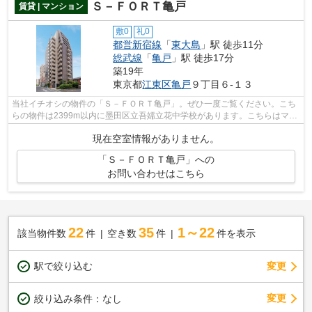
Ｓ－ＦＯＲＴ亀戸
賃貸 | マンション
敷0
礼0
都営新宿線
「
東大島
」駅 徒歩11分
総武線
「
亀戸
」駅 徒歩17分
築19年
東京都
江東区
亀戸
９丁目６-１３
当社イチオシの物件の「Ｓ－ＦＯＲＴ亀戸」。ぜひ一度ご覧ください。こち
らの物件は2399m以内に墨田区立吾嬬立花中学校があります。こちらはマン
ションタイプになります。こちらの物件...
現在空室情報がありません。
「Ｓ－ＦＯＲＴ亀戸」への
お問い合わせはこちら
22
35
1～22
該当物件数
件
空き数
件
件を表示
駅で絞り込む
変更
変更
絞り込み条件：
なし