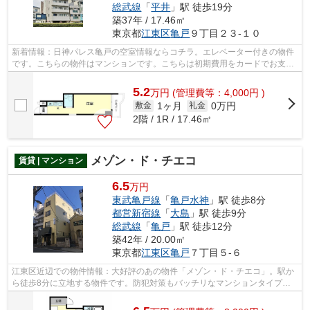
総武線
「
平井
」駅 徒歩19分
築37年 / 17.46㎡
東京都
江東区
亀戸
９丁目２３-１０
新着情報：日神パレス亀戸の空室情報ならコチラ。エレベーター付きの物件
です。こちらの物件はマンションです。こちらは初期費用をカードでお支払
いいただける物件です。江東区エリア...
5.2
万
円
(管理費等：4,000円 )
1ヶ月
0万円
敷金
礼金
2階 / 1R / 17.46㎡
メゾン・ド・チエコ
賃貸 | マンション
6.5
万円
東武亀戸線
「
亀戸水神
」駅 徒歩8分
都営新宿線
「
大島
」駅 徒歩9分
総武線
「
亀戸
」駅 徒歩12分
築42年 / 20.00㎡
東京都
江東区
亀戸
７丁目５-６
江東区近辺での物件情報：大好評のあの物件「メゾン・ド・チエコ」。駅か
ら徒歩8分に立地する物件です。防犯対策もバッチリなマンションタイプの
物件です。お客様のご希望の物件をご提...