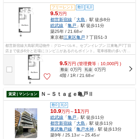
フリーレント
敷0
礼0
9.5
万円
都営新宿線
「
大島
」駅 徒歩8分
総武線
「
亀戸
」駅 徒歩11分
築25年 / 21.68㎡
東京都
江東区
亀戸
７丁目51-3
都営新宿線大島駅周辺物件：グローバルＫ。セブンイレブン 江東亀戸7丁目
店まで徒歩6分と近場にコンビニがあるのもポイント。電車移動の多い方に
嬉しい駅から徒歩8分の物件です。初期...
9.5
万
円
(管理費等：10,000円 )
0万円
0万円
敷金
礼金
4階 / 1R / 21.68㎡
Ｎ－Ｓｔａｇｅ亀戸Ⅱ
賃貸 | マンション
敷0
礼0
10.9
11
万円～
万円
総武線
「
亀戸
」駅 徒歩11分
都営新宿線
「
大島
」駅 徒歩11分
東武亀戸線
「
亀戸水神
」駅 徒歩13分
築9年 / 25.13㎡～25.45㎡