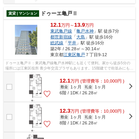
ドゥーエ亀戸Ⅱ
賃貸 | マンション
12.1
13.9
万円～
万円
東武亀戸線
「
亀戸水神
」駅 徒歩7分
都営新宿線
「
大島
」駅 徒歩16分
総武線
「
平井
」駅 徒歩16分
築2年 / 26.28㎡～30.14㎡
東京都
江東区
亀戸
７丁目9-12
ドゥーエ亀戸Ⅱ：東武亀戸線亀戸水神駅にも近くて便利。家から徒歩5分の
場所には江東区役所 青少年交流プラザもあります。15階建てで街並みにも馴
染んだ物件です。築5年以内と築浅なの...
12.1
万
円
(管理費等：10,000円 )
1ヶ月
1ヶ月
敷金
礼金
6階 / 1DK / 26.28㎡
12.3
万
円
(管理費等：10,000円 )
1ヶ月
1ヶ月
敷金
礼金
8階 / 1DK / 26.28㎡