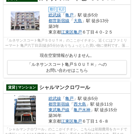
敷0
礼0
総武線
「
亀戸
」駅 徒歩5分
都営新宿線
「
大島
」駅 徒歩13分
築3年
東京都
江東区
亀戸
６丁目４０-２５
「ルネサンスコート亀戸ＳＯＵＴＨ」のここがイチオシ。近くにはファミリ
ーマート 亀戸六丁目店(徒歩5分)がありちょっとした買い物に便利です。落ち
着きのある空間が広がっている、202...
現在空室情報がありません。
「ルネサンスコート亀戸ＳＯＵＴＨ」への
お問い合わせはこちら
シャルマンクロワール
賃貸 | マンション
総武線
「
亀戸
」駅 徒歩5分
都営新宿線
「
西大島
」駅 徒歩11分
東武亀戸線
「
亀戸水神
」駅 徒歩15分
築36年
東京都
江東区
亀戸
６丁目１６-８
「シャルマンクロワール」のここがイチオシ。こちらは初期費用をカードで