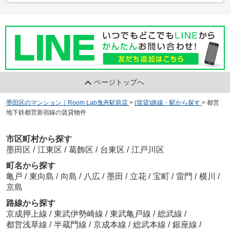
ページトップへ
墨田区のマンション｜Room Lab曳舟駅前店
>
(賃貸)路線・駅から探す
>
都営
地下鉄都営新宿線の賃貸物件
市区町村から探す
墨田区
/
江東区
/
葛飾区
/
台東区
/
江戸川区
町名から探す
亀戸
/
東向島
/
向島
/
八広
/
墨田
/
立花
/
宝町
/
雷門
/
横川
/
京島
路線から探す
京成押上線
/
東武伊勢崎線
/
東武亀戸線
/
総武線
/
都営浅草線
/
半蔵門線
/
京成本線
/
総武本線
/
銀座線
/