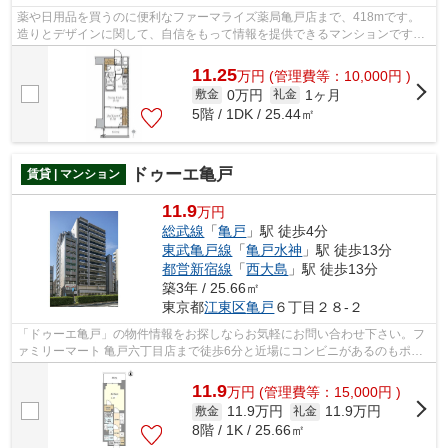
薬や日用品を買うのに便利なファーマライズ薬局亀戸店まで、418mです。
造りとデザインに関して、自信をもって情報を提供できるマンションです。
地上13階建ての物件です。初期費用はカ...
11.25
万
円
(管理費等：10,000円 )
0万円
1ヶ月
敷金
礼金
5階 / 1DK / 25.44㎡
ドゥーエ亀戸
賃貸 | マンション
11.9
万円
総武線
「
亀戸
」駅 徒歩4分
東武亀戸線
「
亀戸水神
」駅 徒歩13分
都営新宿線
「
西大島
」駅 徒歩13分
築3年 / 25.66㎡
東京都
江東区
亀戸
６丁目２８-２
「ドゥーエ亀戸」の物件情報をお探しならお気軽にお問い合わせ下さい。フ
ァミリーマート 亀戸六丁目店まで徒歩6分と近場にコンビニがあるのもポイ
ント。周辺環境の良い14階建ての建物...
11.9
万
円
(管理費等：15,000円 )
11.9万円
11.9万円
敷金
礼金
8階 / 1K / 25.66㎡