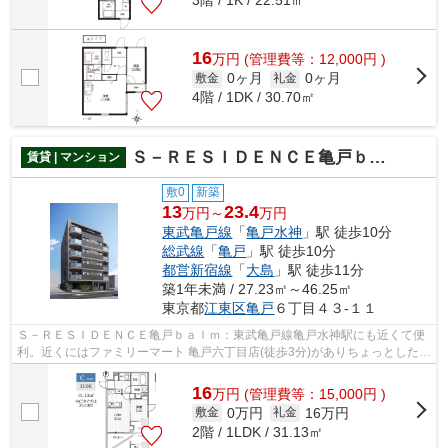
3階 / 1K / 22.51㎡
16
万
円
(管理費等：12,000円 )
0ヶ月
0ヶ月
敷金
礼金
4階 / 1DK / 30.70㎡
Ｓ－ＲＥＳＩＤＥＮＣＥ亀戸ｂａｌｍ
賃貸 | マンション
敷0
新築
13
23.4
万円～
万円
東武亀戸線
「
亀戸水神
」駅 徒歩10分
総武線
「
亀戸
」駅 徒歩10分
都営新宿線
「
大島
」駅 徒歩11分
築1年未満 / 27.23㎡～46.25㎡
東京都
江東区
亀戸
６丁目４３-１１
Ｓ－ＲＥＳＩＤＥＮＣＥ亀戸ｂａｌｍ：東武亀戸線亀戸水神駅にも近くて便
利。近くにはファミリーマート 亀戸六丁目店(徒歩3分)がありちょっとした買
い物に便利です。ニーズの高い、202...
16
万
円
(管理費等：15,000円 )
0万円
16万円
敷金
礼金
2階 / 1LDK / 31.13㎡