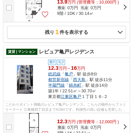
13.9
万
円
(管理費等：10,000円 )
0万円
0万円
敷金
礼金
9階 / 1DK / 30.14㎡
1
残り
件を表示する
レピュア亀戸レジデンス
賃貸 | マンション
敷0
礼0
12.3
16
万円～
万円
総武線
「
亀戸
」駅 徒歩8分
都営新宿線
「
西大島
」駅 徒歩11分
半蔵門線
「
錦糸町
」駅 徒歩14分
築1年 / 22.51㎡～30.70㎡
東京都
江東区
亀戸
１丁目１６-２
こだわりポイント満載のレピュア亀戸レジデンス。こちらの物件からファミ
リーマート 江東橋四丁目店まで419mです。利便性の高い設備も充実した、
高ニーズな2024年築の物件です。こちら...
12.3
万
円
(管理費等：12,000円 )
0万円
0万円
敷金
礼金