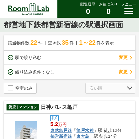
閲覧履歴
お気に入り
メニュー
0
0
都営地下鉄都営新宿線の駅選択画面
22
35
1～22
該当物件数
件
空き数
件
件を表示
駅で絞り込む
変更
変更
絞り込み条件：
なし
空室のみ
日神パレス亀戸
賃貸 | マンション
礼0
5.2
万円
東武亀戸線
「
亀戸水神
」駅 徒歩12分
都営新宿線
「
東大島
」駅 徒歩14分