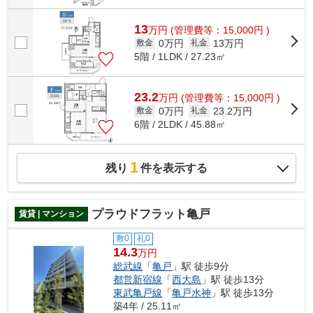
13
万
円
(管理費等：15,000円 )
0万円
13万円
敷金
礼金
5階 / 1LDK / 27.23㎡
23.2
万
円
(管理費等：15,000円 )
0万円
23.2万円
敷金
礼金
6階 / 2LDK / 45.88㎡
1
残り
件を表示する
プラウドフラット亀戸
賃貸 | マンション
敷0
礼0
14.3
万円
総武線
「
亀戸
」駅 徒歩9分
都営新宿線
「
西大島
」駅 徒歩13分
東武亀戸線
「
亀戸水神
」駅 徒歩13分
築4年 / 25.11㎡