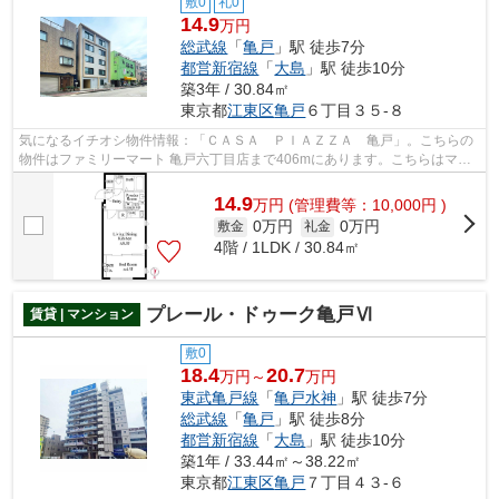
敷0
礼0
14.9
万円
総武線
「
亀戸
」駅 徒歩7分
都営新宿線
「
大島
」駅 徒歩10分
築3年 / 30.84㎡
東京都
江東区
亀戸
６丁目３５-８
気になるイチオシ物件情報：「ＣＡＳＡ ＰＩＡＺＺＡ 亀戸」。こちらの
物件はファミリーマート 亀戸六丁目店まで406mにあります。こちらはマン
ションタイプになります。周辺環境も良...
14.9
万
円
(管理費等：10,000円 )
0万円
0万円
敷金
礼金
4階 / 1LDK / 30.84㎡
プレール・ドゥーク亀戸Ⅵ
賃貸 | マンション
敷0
18.4
20.7
万円～
万円
東武亀戸線
「
亀戸水神
」駅 徒歩7分
総武線
「
亀戸
」駅 徒歩8分
都営新宿線
「
大島
」駅 徒歩10分
築1年 / 33.44㎡～38.22㎡
東京都
江東区
亀戸
７丁目４３-６