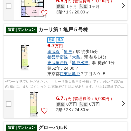
6.5
万
円
(管理費等：3,000円 )
1ヶ月
1ヶ月
敷金
礼金
3階 / 1K / 20.00㎡
カーサ第１亀戸５号棟
賃貸 | マンション
敷0
礼0
6.7
万円
総武線
「
亀戸
」駅 徒歩15分
都営新宿線
「
大島
」駅 徒歩14分
東武亀戸線
「
亀戸水神
」駅 徒歩11分
築52年 / 24.30㎡
東京都
江東区
亀戸
７丁目３９-５
ぜひ一度見ていただきたい、「カーサ第１亀戸５号棟」です。歩いて367m
の場所に、まいばすけっと 江東亀戸7丁目店があります。地上12階建ての物
件。徒歩15分で駅へのアクセスが可能な...
6.7
万
円
(管理費等：5,000円 )
0万円
0万円
敷金
礼金
2階 / 2K / 24.30㎡
グローバルＫ
賃貸 | マンション