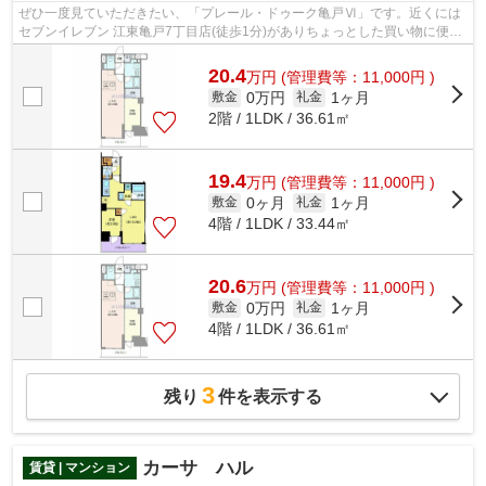
ぜひ一度見ていただきたい、「プレール・ドゥーク亀戸Ⅵ」です。近くには
セブンイレブン 江東亀戸7丁目店(徒歩1分)がありちょっとした買い物に便利
です。駅から徒歩7分の物件で、アクセ...
20.4
万
円
(管理費等：11,000円 )
0万円
1ヶ月
敷金
礼金
2階 / 1LDK / 36.61㎡
19.4
万
円
(管理費等：11,000円 )
0ヶ月
1ヶ月
敷金
礼金
4階 / 1LDK / 33.44㎡
20.6
万
円
(管理費等：11,000円 )
0万円
1ヶ月
敷金
礼金
4階 / 1LDK / 36.61㎡
3
残り
件を表示する
カーサ ハル
賃貸 | マンション