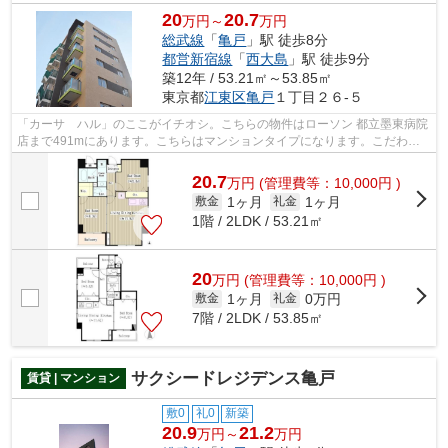
20
20.7
万円～
万円
総武線
「
亀戸
」駅 徒歩8分
都営新宿線
「
西大島
」駅 徒歩9分
築12年 / 53.21㎡～53.85㎡
東京都
江東区
亀戸
１丁目２６-５
「カーサ ハル」のここがイチオシ。こちらの物件はローソン 都立墨東病院
店まで491mにあります。こちらはマンションタイプになります。こだわり
の条件として多い、駅徒歩8分の物件で...
20.7
万
円
(管理費等：10,000円 )
1ヶ月
1ヶ月
敷金
礼金
1階 / 2LDK / 53.21㎡
20
万
円
(管理費等：10,000円 )
1ヶ月
0万円
敷金
礼金
7階 / 2LDK / 53.85㎡
サクシードレジデンス亀戸
賃貸 | マンション
敷0
礼0
新築
20.9
21.2
万円～
万円