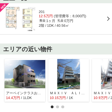
201
12.5万円
(管理費等：8,000円)
1ヶ月
0万円
敷金
礼金
2階
40.56㎡
1DK
エリアの近い物件
アーベインテラスお花茶屋
ＭＡＸＩＶ ＡＬＩＶＥ堀切菖蒲園
14.4
万
円
/ 1LDK
10.15
万
円
/ 1K
10.9
万
円
/ 