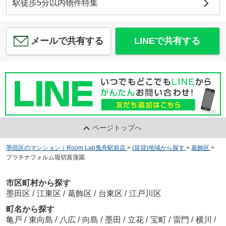
駅徒歩5分以内物件特集
メールで共有する
LINEで共有する
ページトップへ
墨田区のマンション｜Room Lab曳舟駅前店
>
(賃貸)地域から探す
>
葛飾区
>
プラチナフォルム堀切菖蒲園
市区町村から探す
墨田区
/
江東区
/
葛飾区
/
台東区
/
江戸川区
町名から探す
亀戸
/
東向島
/
八広
/
向島
/
墨田
/
立花
/
宝町
/
雷門
/
横川
/