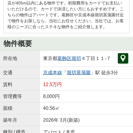
店が405m以内にある物件です。初期費用をカードでお支払い
いただけるので、カードで決済したい方にもおすすめです。こ
ちらの物件はアパートです。葛飾区や京成本線堀切菖蒲園付近
で物件をお探しなら、当社にお任せください。当社では、お客
様のニーズに合ったステキな物件をご紹介致します。
物件概要
所在地
東京都
葛飾区
堀切
４丁目１１-７
交通
京成本線
「
堀切菖蒲園
」駅 徒歩3分
賃料
12.5万円
管理費等
8,000円
面積
40.56㎡
築年月
2026年 3月(新築)
種別 / 構造
アパート / 木造