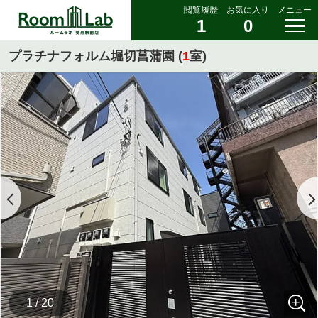
閲覧履歴
お気に入り
メニュー
1
0
プラチナフォルム堀切菖蒲園 (
1
室)
1 / 20