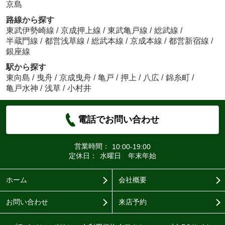
京島
路線から探す
東武伊勢崎線
/
京成押上線
/
東武亀戸線
/
総武線
/
半蔵門線
/
都営浅草線
/
総武本線
/
京成本線
/
都営新宿線
/
銀座線
駅から探す
東向島
/
曳舟
/
京成曳舟
/
亀戸
/
押上
/
八広
/
錦糸町
/
亀戸水神
/
浅草
/
小村井
電話でお問い合わせ
営業時間：
10:00-19:00
定休日：
水曜日 年末年始
ホーム
会社概要
お問い合わせ
来店予約